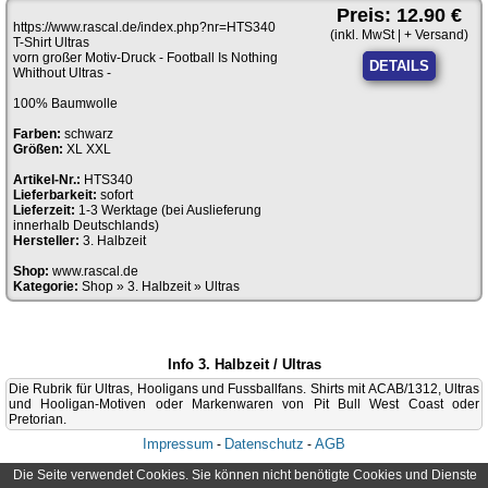
Preis: 12.90 €
https://www.rascal.de/index.php?nr=HTS340
(inkl. MwSt | + Versand)
T-Shirt Ultras
vorn großer Motiv-Druck - Football Is Nothing
DETAILS
Whithout Ultras -
100% Baumwolle
Farben:
schwarz
Größen:
XL XXL
Artikel-Nr.:
HTS340
Lieferbarkeit:
sofort
Lieferzeit:
1-3 Werktage (bei Auslieferung
innerhalb Deutschlands)
Hersteller:
3. Halbzeit
Shop:
www.rascal.de
Kategorie:
Shop
»
3. Halbzeit
»
Ultras
Info 3. Halbzeit / Ultras
Die Rubrik für Ultras, Hooligans und Fussballfans. Shirts mit ACAB/1312, Ultras
und Hooligan-Motiven oder Markenwaren von Pit Bull West Coast oder
Pretorian.
Impressum
Datenschutz
AGB
-
-
Die Seite verwendet Cookies. Sie können nicht benötigte Cookies und Dienste