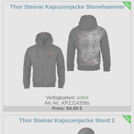
Petticoats
Thor Steinar Kapuzenjacke Stonehammer
Poloshirts
T-Shirts
Begriffe
Dobermann
Hot Rod
Nordische Götterwelt
Ostzone
Punkrock
Rockabilly
Verfügbarkeit:
sofort
Art.-Nr.: KPZJ14358s
Wikinger
Preis: 94.90 €
Thor Steinar Kapuzenjacke Stord 2