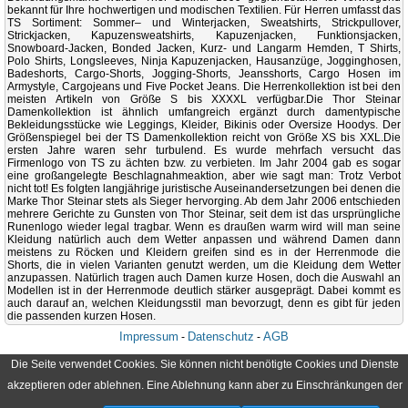
bekannt für Ihre hochwertigen und modischen Textilien. Für Herren umfasst das
TS Sortiment: Sommer– und Winterjacken, Sweatshirts, Strickpullover,
Strickjacken, Kapuzensweatshirts, Kapuzenjacken, Funktionsjacken,
Snowboard-Jacken, Bonded Jacken, Kurz- und Langarm Hemden, T Shirts,
Polo Shirts, Longsleeves, Ninja Kapuzenjacken, Hausanzüge, Jogginghosen,
Badeshorts, Cargo-Shorts, Jogging-Shorts, Jeansshorts, Cargo Hosen im
Armystyle, Cargojeans und Five Pocket Jeans. Die Herrenkollektion ist bei den
meisten Artikeln von Größe S bis XXXXL verfügbar.
Die Thor Steinar
Damenkollektion ist ähnlich umfangreich ergänzt durch damentypische
Bekleidungsstücke wie Leggings, Kleider, Bikinis oder Oversize Hoodys. Der
Größenspiegel bei der TS Damenkollektion reicht von Größe XS bis XXL.
Die
ersten Jahre waren sehr turbulend. Es wurde mehrfach versucht das
Firmenlogo von TS zu ächten bzw. zu verbieten. Im Jahr 2004 gab es sogar
eine großangelegte Beschlagnahmeaktion, aber wie sagt man: Trotz Verbot
nicht tot! Es folgten langjährige juristische Auseinandersetzungen bei denen die
Marke Thor Steinar stets als Sieger hervorging. Ab dem Jahr 2006 entschieden
mehrere Gerichte zu Gunsten von Thor Steinar, seit dem ist das ursprüngliche
Runenlogo wieder legal tragbar. Wenn es draußen warm wird will man seine
Kleidung natürlich auch dem Wetter anpassen und während Damen dann
meistens zu Röcken und Kleidern greifen sind es in der Herrenmode die
Shorts, die in vielen Varianten genutzt werden, um die Kleidung dem Wetter
anzupassen. Natürlich tragen auch Damen kurze Hosen, doch die Auswahl an
Modellen ist in der Herrenmode deutlich stärker ausgeprägt. Dabei kommt es
auch darauf an, welchen Kleidungsstil man bevorzugt, denn es gibt für jeden
die passenden kurzen Hosen.
Impressum
Datenschutz
AGB
-
-
Die Seite verwendet Cookies. Sie können nicht benötigte Cookies und Dienste
akzeptieren oder ablehnen. Eine Ablehnung kann aber zu Einschränkungen der