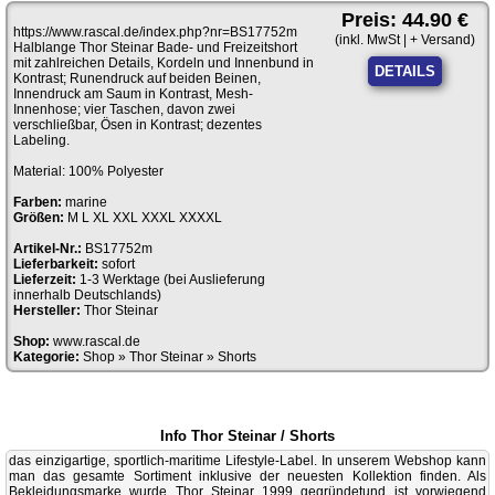
Preis: 44.90 €
https://www.rascal.de/index.php?nr=BS17752m
(inkl. MwSt | + Versand)
Halblange Thor Steinar Bade- und Freizeitshort
mit zahlreichen Details, Kordeln und Innenbund in
DETAILS
Kontrast; Runendruck auf beiden Beinen,
Innendruck am Saum in Kontrast, Mesh-
Innenhose; vier Taschen, davon zwei
verschließbar, Ösen in Kontrast; dezentes
Labeling.
Material: 100% Polyester
Farben:
marine
Größen:
M L XL XXL XXXL XXXXL
Artikel-Nr.:
BS17752m
Lieferbarkeit:
sofort
Lieferzeit:
1-3 Werktage (bei Auslieferung
innerhalb Deutschlands)
Hersteller:
Thor Steinar
Shop:
www.rascal.de
Kategorie:
Shop
»
Thor Steinar
»
Shorts
Info Thor Steinar / Shorts
das einzigartige, sportlich-maritime Lifestyle-Label. In unserem Webshop kann
man das gesamte Sortiment inklusive der neuesten Kollektion finden.
Als
Bekleidungsmarke wurde Thor Steinar 1999 gegründetund ist vorwiegend