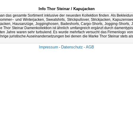
Info Thor Steinar / Kapujacken
man das gesamte Sortiment inklusive der neuesten Kollektion finden.
Als Bekleidu
Sommer– und Winterjacken, Sweatshirts, Strickpullover, Strickjacken, Kapuzens
jacken, Hausanzüge, Jogginghosen, Badeshorts, Cargo-Shorts, Jogging-Shorts, 
ie Thor Steinar Damenkollektion ist ähnlich umfangreich ergänzt durch damentypis
sten Jahre waren sehr turbulend. Es wurde mehrfach versucht das Firmenlogo von
gjährige juristische Auseinandersetzungen bei denen die Marke Thor Steinar stets 
Impressum
Datenschutz
AGB
-
-