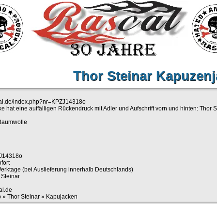
Thor Steinar Kapuzen
cal.de/index.php?nr=KPZJ14318o
 hat eine auffälligen Rückendruck mit Adler und Aufschrift vorn und hinten: Thor S
 Baumwolle
J14318o
fort
erktage (bei Auslieferung innerhalb Deutschlands)
 Steinar
al.de
p
»
Thor Steinar
»
Kapujacken