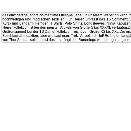
das einzigartige, sportlich-maritime Lifestyle-Label. In unserem Webshop kann 
hochwertigen und modischen Textilien. Für Herren umfasst das TS Sortiment: 
Kurz- und Langarm Hemden, T Shirts, Polo Shirts, Longsleeves, Ninja Kapuzen
Herrenkollektion ist bei den meisten Artikeln von Größe S bis XXXXL verfügbar.
D
Größenspiegel bei der TS Damenkollektion reicht von Größe XS bis XXL.
Die er
Beschlagnahmeaktion, aber wie sagt man: Trotz Verbot nicht tot! Es folgten lan
von Thor Steinar, seit dem ist das ursprüngliche Runenlogo wieder legal tragbar.