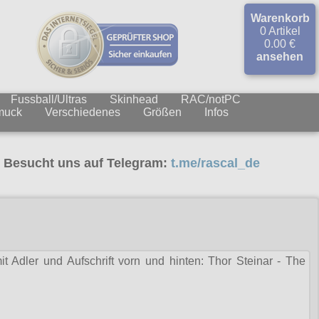
Warenkorb
0 Artikel
0.00 €
ansehen
Fussball/Ultras
Skinhead
RAC/notPC
muck
Verschiedenes
Größen
Infos
ucht uns auf Telegram:
t.me/rascal_de
t Adler und Aufschrift vorn und hinten: Thor Steinar - The