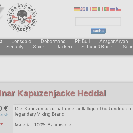
suche
t
Lonsdale
Dobermans
Pit Bull
Ansgar Aryan
Security
Shirts
Jacken
Schuhe&Boots
Sch
Bes
inar Kapuzenjacke Heddal
0 €
Die Kapuzenjacke hat eine auffälligen Rückendruck mi
legandary Viking Brand.
sand)
er
Material: 100% Baumwolle