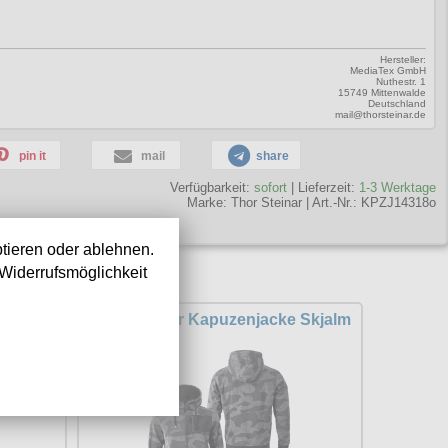
Hersteller:
MediaTex GmbH
Nuthestr. 1
15749 Mittenwalde
Deutschland
mail@thorsteinar.de
pin it
mail
share
Verfügbarkeit:
sofort
| Lieferzeit:
1-3 Werktage
Marke:
Thor Steinar
|
Art.-Nr.: KPZJ14318o
tieren oder ablehnen.
Widerrufsmöglichkeit
cke
Thor Steinar Kapuzenjacke Skjalm