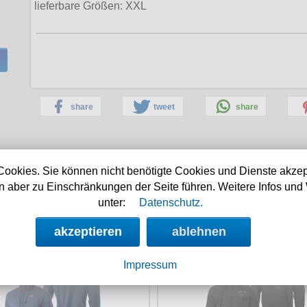
lieferbare Größen:
XXL
share
tweet
share
Cookies. Sie können nicht benötigte Cookies und Dienste akzep
 aber zu Einschränkungen der Seite führen. Weitere Infos und 
weitere Thor Steinar Empfehlungen:
unter:
Datenschutz.
r Steinar Kapuzenjacke
Thor Steinar Bondedja
akzeptieren
ablehnen
Alstahaug
Kongeorn
Impressum