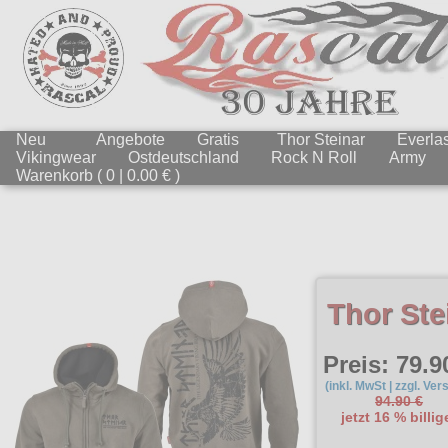
Neu
Angebote
Gratis
Thor Steinar
Everlas
Vikingwear
Ostdeutschland
Rock N Roll
Army
Warenkorb ( 0 | 0.00 € )
Thor Ste
Preis: 79.9
(inkl. MwSt | zzgl. Ver
94.90 €
jetzt 16 % billig