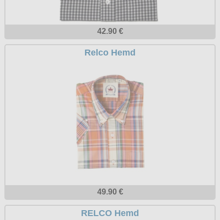
Petticoats
Poloshirts
42.90 €
T-Shirts
Relco Hemd
Begriffe
Dobermann
Hot Rod
Nordische Götterwelt
Ostzone
Punkrock
Rockabilly
Wikinger
49.90 €
RELCO Hemd