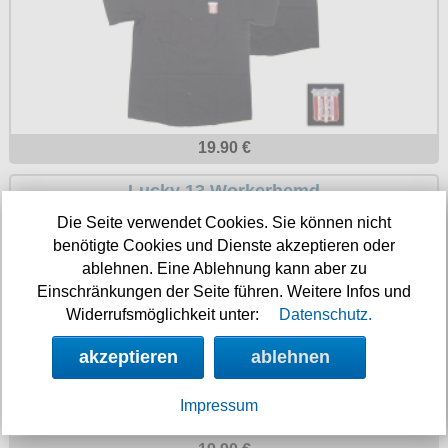
Petticoats
Poloshirts
T-Shirts
Begriffe
Dobermann
19.90 €
Hot Rod
Lucky 13 Workerhemd
Nordische Götterwelt
Die Seite verwendet Cookies. Sie können nicht
benötigte Cookies und Dienste akzeptieren oder
Ostzone
ablehnen. Eine Ablehnung kann aber zu
Punkrock
Einschränkungen der Seite führen. Weitere Infos und
Widerrufsmöglichkeit unter:
Datenschutz.
Rockabilly
akzeptieren
ablehnen
Wikinger
Impressum