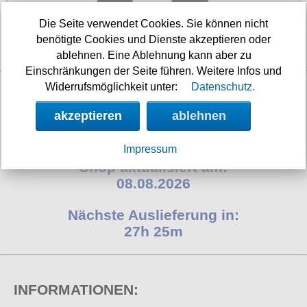
Petticoats
Die Seite verwendet Cookies. Sie können nicht
Poloshirts
benötigte Cookies und Dienste akzeptieren oder
29.90 €
ablehnen. Eine Ablehnung kann aber zu
T-Shirts
Einschränkungen der Seite führen. Weitere Infos und
Begriffe
Widerrufsmöglichkeit unter:
Datenschutz.
Dobermann
akzeptieren
ablehnen
Hot Rod
Nordische Götterwelt
Impressum
Shop aktualisiert am:
Ostzone
08.08.2026
Punkrock
Nächste Auslieferung in:
Rockabilly
27h 25m
Wikinger
INFORMATIONEN: