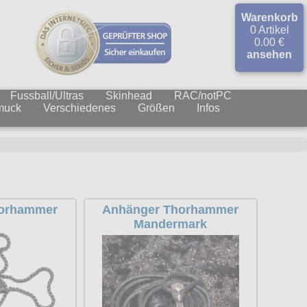
Warenkorb
0 Artikel
0.00 €
ansehen
Fussball/Ultras
Skinhead
RAC/notPC
muck
Verschiedenes
Größen
Infos
horhammer
Anhänger Thorhammer
Mandermark