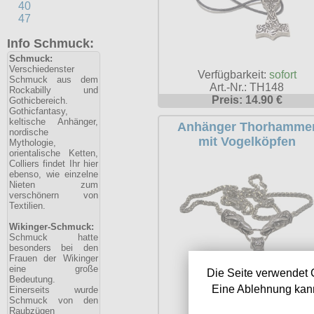
40
47
Info Schmuck:
Schmuck:
Verschiedenster
Verfügbarkeit:
sofort
Schmuck aus dem
Art.-Nr.: TH148
Rockabilly und
Preis: 14.90 €
Gothicbereich.
Gothicfantasy,
keltische Anhänger,
Anhänger Thorhamme
nordische
mit Vogelköpfen
Mythologie,
orientalische Ketten,
Colliers findet Ihr hier
ebenso, wie einzelne
Nieten zum
verschönern von
Textilien.
Wikinger-Schmuck:
Schmuck hatte
besonders bei den
Frauen der Wikinger
eine große
Die Seite verwendet 
Bedeutung.
Eine Ablehnung kann
Einerseits wurde
Schmuck von den
Verfügbarkeit:
sofort
Raubzügen