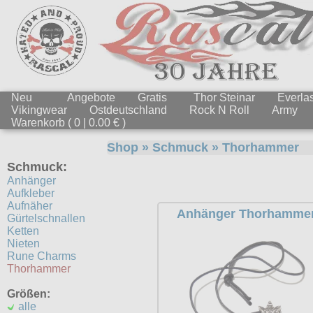
Neu
Angebote
Gratis
Thor Steinar
Everlas
Vikingwear
Ostdeutschland
Rock N Roll
Army
Warenkorb ( 0 | 0.00 € )
Shop
»
Schmuck
»
Thorhammer
Schmuck:
Anhänger
Aufkleber
Aufnäher
Anhänger Thorhamme
Gürtelschnallen
Ketten
Nieten
Rune Charms
Thorhammer
Größen:
alle