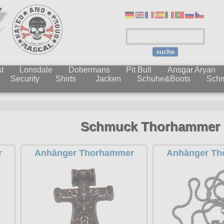
suche
t
Lonsdale
Dobermans
Pit Bull
Ansgar Aryan
Security
Shirts
Jacken
Schuhe&Boots
Sch
Schmuck Thorhammer
r
Anhänger Thorhammer
Anhänger T