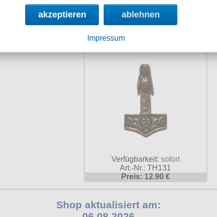
Art.-Nr.: TH48
Art.-Nr.:
akzeptieren
ablehnen
Preis: 14.90 €
Preis: 9
Thorhammer Fenris
Impressum
Bronze
Verfügbarkeit:
sofort
Art.-Nr.: TH131
Preis: 12.90 €
Shop aktualisiert am:
06.08.2026