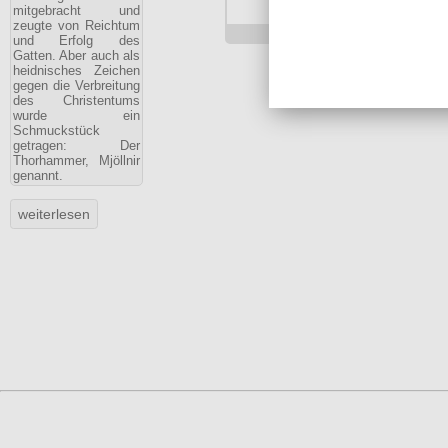
mitgebracht und
Art.-Nr.: EK50003
zeugte von Reichtum
Preis: 19.90 €
und Erfolg des
Gatten. Aber auch als
heidnisches Zeichen
gegen die Verbreitung
des Christentums
wurde ein
Schmuckstück
getragen: Der
Thorhammer, Mjöllnir
genannt.