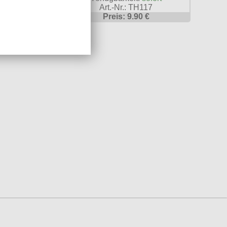
 TH121
Art.-Nr.: TH117
.90 €
Preis: 9.90 €