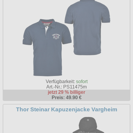
Petticoats
Poloshirts
T-Shirts
Begriffe
Dobermann
Hot Rod
Nordische Götterwelt
Ostzone
Verfügbarkeit:
sofort
Punkrock
Art.-Nr.: PS11475m
jetzt 29 % billiger
Rockabilly
Preis: 49.90 €
Wikinger
Thor Steinar Kapuzenjacke Vargheim