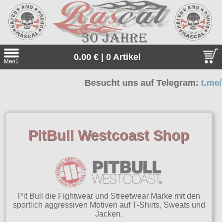
0.00 € | 0 Artikel
Besucht uns auf Telegram:
t.me/rasc
Suche
Sprache:
Neu bei uns
PitBull Westcoast Shop
Angebote
Sonderangebote
Gratis
Geschenketipps
Unsere Gratiszugaben zu jeder Bestellung. Einfach auswähle
Thor Steinar
Pit Bull die Fightwear und Streetwear Marke mit den
und in den Warenkorb legen.
sportlich aggressiven Motiven auf T-Shirts, Sweats und
Jacken.
Thor Steinar, das einzigartige, sportlich-maritime Lifestyle-
alle Artikel
Everlast