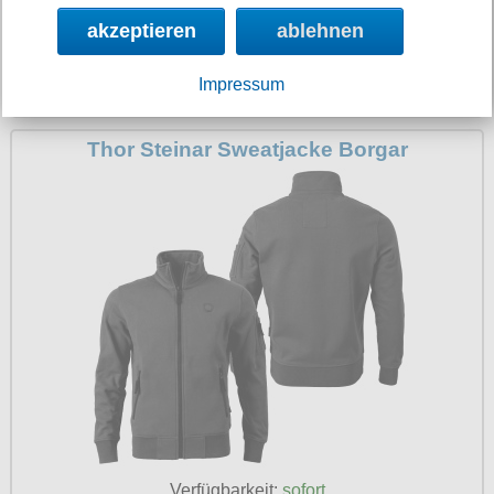
akzeptieren
ablehnen
Verfügbarkeit:
sofort
Art.-Nr.: TS10339rb
Impressum
jetzt 21 % billiger
Preis: 29.90 €
Thor Steinar Sweatjacke Borgar
Verfügbarkeit:
sofort