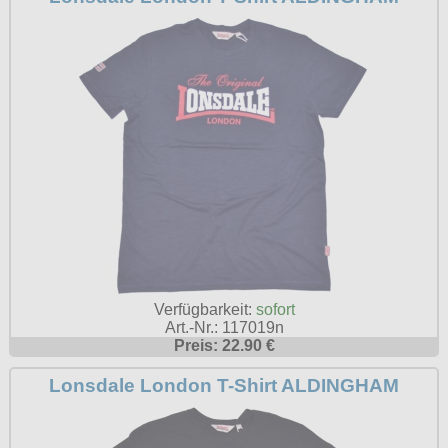
Petticoats
Poloshirts
T-Shirts
Begriffe
Dobermann
Hot Rod
Nordische Götterwelt
Ostzone
Punkrock
Verfügbarkeit:
sofort
Rockabilly
Art.-Nr.: 117019n
Preis: 22.90 €
Wikinger
Lonsdale London T-Shirt ALDINGHAM