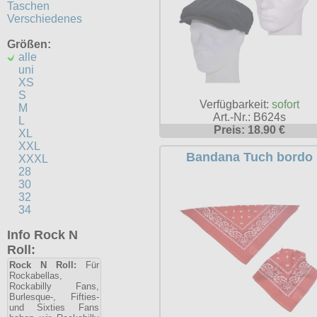
Taschen
Verschiedenes
Größen:
alle
uni
XS
S
Verfügbarkeit:
sofort
M
Art.-Nr.: B624s
L
Preis: 18.90 €
XL
XXL
Bandana Tuch bordo
XXXL
28
30
32
34
Info Rock N
Roll:
Rock N Roll:
Für
Rockabellas,
Rockabilly Fans,
Burlesque-, Fifties-
und Sixties Fans