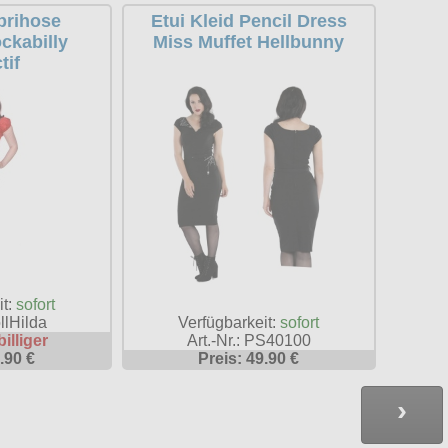
rihose
Etui Kleid Pencil Dress
ckabilly
Miss Muffet Hellbunny
tif
it:
sofort
ollHilda
Verfügbarkeit:
sofort
billiger
Art.-Nr.: PS40100
.90 €
Preis: 49.90 €
›