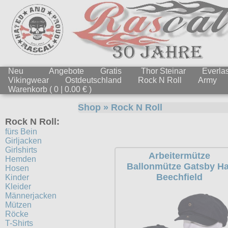
Neu
Angebote
Gratis
Thor Steinar
Everlas
Vikingwear
Ostdeutschland
Rock N Roll
Army
Warenkorb ( 0 | 0.00 € )
Shop
»
Rock N Roll
Rock N Roll:
fürs Bein
Girljacken
Girlshirts
Arbeitermütze
Hemden
Ballonmütze Gatsby Ha
Hosen
Beechfield
Kinder
Kleider
Männerjacken
Mützen
Röcke
T-Shirts