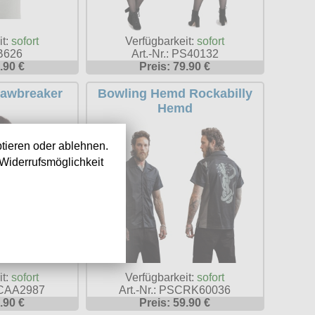
it:
sofort
Verfügbarkeit:
sofort
 B626
Art.-Nr.: PS40132
.90 €
Preis: 79.90 €
Jawbreaker
Bowling Hemd Rockabilly
Hemd
tieren oder ablehnen.
Widerrufsmöglichkeit
it:
sofort
Verfügbarkeit:
sofort
DSCAA2987
Art.-Nr.: PSCRK60036
.90 €
Preis: 59.90 €