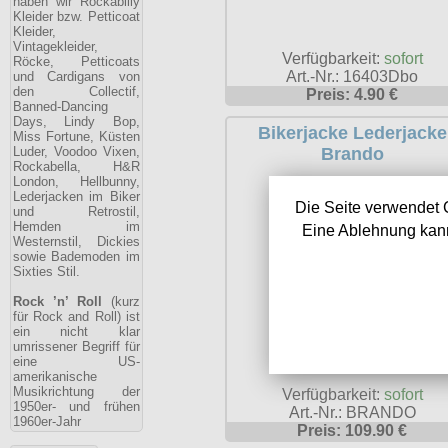
haben wir Rockabilly
Kleider bzw. Petticoat
Kleider,
Vintagekleider,
Verfügbarkeit:
sofort
Röcke, Petticoats
Art.-Nr.: 16403Dbo
und Cardigans von
den Collectif,
Preis: 4.90 €
Banned-Dancing
Days, Lindy Bop,
Bikerjacke Lederjacke
Miss Fortune, Küsten
Brando
Luder, Voodoo Vixen,
Rockabella, H&R
London, Hellbunny,
Lederjacken im Biker
Die Seite verwendet 
und Retrostil,
Hemden im
Eine Ablehnung kann
Westernstil, Dickies
sowie Bademoden im
Sixties Stil.
Rock ’n’ Roll
(kurz
für Rock and Roll) ist
ein nicht klar
umrissener Begriff für
eine US-
amerikanische
Musikrichtung der
Verfügbarkeit:
sofort
1950er- und frühen
Art.-Nr.: BRANDO
1960er-Jahr
Preis: 109.90 €