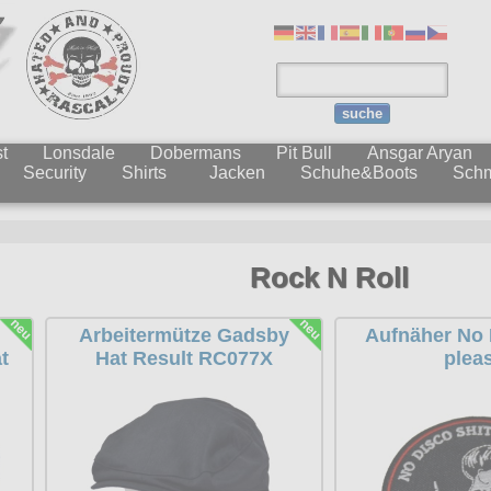
suche
t
Lonsdale
Dobermans
Pit Bull
Ansgar Aryan
Security
Shirts
Jacken
Schuhe&Boots
Sch
Rock N Roll
Arbeitermütze Gadsby
Aufnäher No 
t
Hat Result RC077X
plea