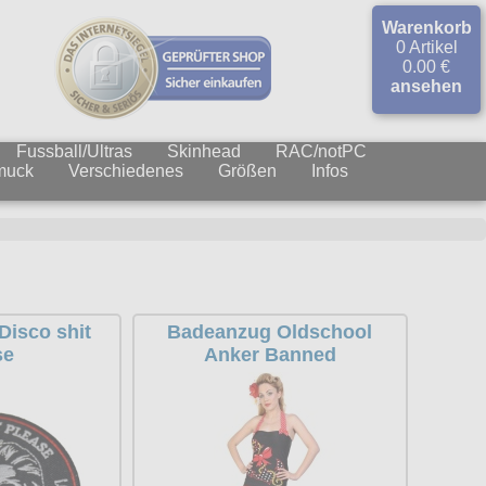
Warenkorb
0 Artikel
0.00 €
ansehen
Fussball/Ultras
Skinhead
RAC/notPC
muck
Verschiedenes
Größen
Infos
Disco shit
Badeanzug Oldschool
se
Anker Banned