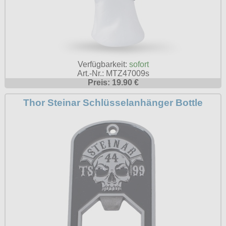
Label. In unserem Webshop kann man das gesamte Sortimen
inklusive der neuesten Kollektion finden.
Aufkleber Fun
Everlast ist eine der größten und bekanntesten
Lonsdale
Kampfsportmarken der Welt, gegründet im Jahr 1910 und
alle Artikel
Aufkleber KFZ
weltweit vertreten. Everlast liefert Sportartikel fürs Boxen,
Lonsdale - die Traditionsmarke des Sports. In unserem
Dobermans Aggressive
Kickboxen, MMA und Fitness.
Girljacken
Webshop finden Sie eine große Auswahl von Lonsdale Londo
Aufkleber RAC
und Lonsdale England Kleidung.
alle Artikel
Dobermans Aggressive - legendary brand, die Streetwear
Girlshirts
Verfügbarkeit:
sofort
Aufkleber Skinhead
Pit Bull
Marke mit den aggressiven Wikinger und Biker Motiven auf T-
Art.-Nr.: MTZ47009s
alle Artikel
Jacken
Shirts, Sweats und Jacken.
Gürtel
Preis: 19.90 €
Pit Bull die Streetwear Marke mit den aggressiven Motiven au
Ansgar Aryan
Jacken
T-Shirts, Sweats und Jacken.
T-Shirts
alle Artikel
Hemden
Thor Steinar Schlüsselanhänger Bottle
Polos
alle Artikel
alle Artikel
Fussball/Ultras/Hooligans
Kapujacken
Hosen
T-Shirts
Girlshirts
Die Rubrik für Ultras, Hooligans und Fussballfans. Shirts mit
Sweats
Jacken
Skinheads
ACAB/1312 Motiven oder Markenwaren von Pit Bull West
Verschiedenes
Hosen
Coast oder Pretorian.
T-Shirts
Kapujacken
Die ersten Skinheads gab es Ende der 60er Jahre in
RAC/notPC
Großbritannien. Die Bewegung hat ihren Ursprung in der
Jacken
alle Artikel
Mützen&Caps
Arbeiterklasse und war extrem geprägt vom Working Class
alle Artikel
Vikingwear
Bewußtsein.
Shorts
A.C.A.B.
Poloshirts
alle Artikel
Aufkleber
Sweats
Clubs England
alle Artikel
Shorts
Ostdeutschland
Fahnen
Girls
T-Shirts
Girls
Ansgar Aryan