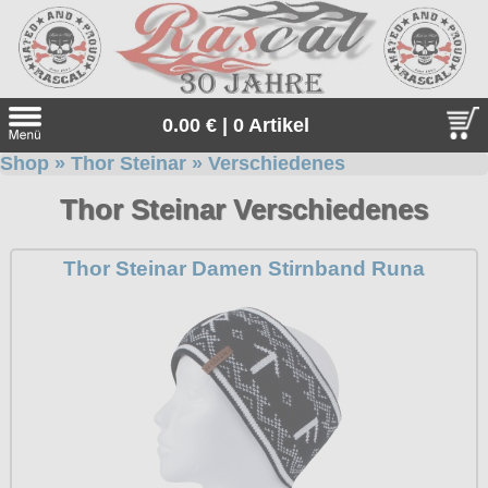
0.00 € | 0 Artikel
Shop
»
Thor Steinar
»
Verschiedenes
Suche
Thor Steinar Verschiedenes
Sprache:
Thor Steinar Damen Stirnband Runa
Neu bei uns
Angebote
Sonderangebote
Gratis
Geschenketipps
Unsere Gratiszugaben zu jeder Bestellung. Einfach auswähle
Thor Steinar
und in den Warenkorb legen.
Thor Steinar, das einzigartige, sportlich-maritime Lifestyle-
alle Artikel
Everlast