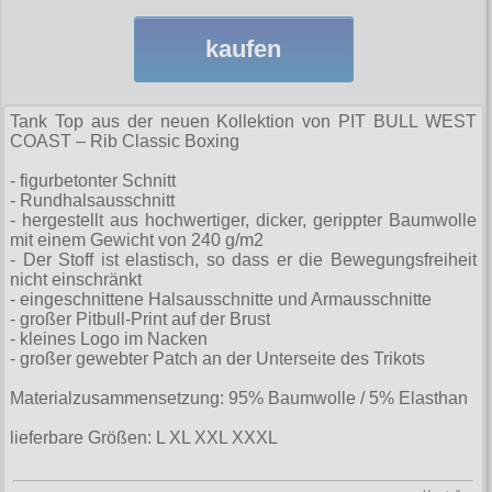
Sweatjacken
alle Artikel
Rock N Roll
Hemden
Gratis
Taschen
Ninja-Hoodies
Erik and Sons
Sweats
kaufen
Girlshirts
alle Artikel
Armystyle
Jacken
Gürtel
Verschiedenes
Ostdeutschland
Girlshirts
T-Shirts
Hosen
fürs Bein
Hosen
Polos
Straßenkampf
alle Artikel
Security
Sweats
Tanktops
Tank Top aus der neuen Kollektion von PIT BULL WEST
Jacken
COAST – Rib Classic Boxing
Girljacken
Sweats
Jacken
Sturmhauben
Girls
T-Shirts
Taschen
alle Artikel
Motiv-Shirts
Sweats
- figurbetonter Schnitt
Girlshirts
T-Shirts
Sweats
Sweats
Hosen
Ultima Thule
Verschiedenes
- Rundhalsausschnitt
Handschuhe
T-Shirts (Fun)
alle Artikel
- hergestellt aus hochwertiger, dicker, gerippter Baumwolle
Jacken
Hemden
Verschiedenes
T-Shirts
T-Shirts
Jacken
Verschiedenes
Windjacken
mit einem Gewicht von 240 g/m2
Hosen
T-Shirts (Fussball)
allg. Shirts
- Der Stoff ist elastisch, so dass er die Bewegungsfreiheit
Hosen
Verschiedenes
Punkrock
alle Artikel
Ultras
Schuhe & Boots
Kopfbedeckung
nicht einschränkt
Jacken
T-Shirts (KFZ)
krasse Shirts
- eingeschnittene Halsausschnitte und Armausschnitte
Kinder
Baseballjacken
Verschiedenes
Shorts
- großer Pitbull-Print auf der Brust
alle Artikel
Verschiedenes
Schmuck
Verschiedenes
Tattoo Shirts
- kleines Logo im Nacken
Kleider
Donkey
T-Shirts & Pullover
- großer gewebter Patch an der Unterseite des Trikots
Boots and Braces
alle Artikel
Verschiedenes
Toxico
Männerjacken
Fliegerjacken
Taschen Rucksäcke
Materialzusammensetzung: 95% Baumwolle / 5% Elasthan
New Balance
Anhänger
Mützen
alle Artikel
Harrington
Größen
Verschiedenes
lieferbare Größen: L XL XXL XXXL
Sonstige Boots
Aufkleber
Röcke
Fahnen
Verschiedenes
S
Steel Boots
Infos
Aufnäher