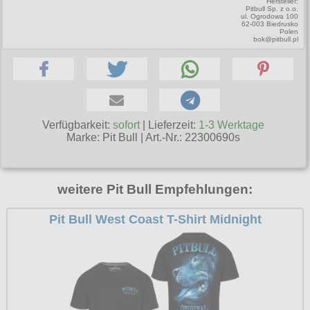
Hersteller:
T-Shirts
Verschiedenes
Pitbull Sp. z o.o.
M
Marken
TUK
ul. Ogrodowa 100
Warenkorb ( 0 | 0.00 € )
Gürtelschnallen
62-003 Biedrusko
Taschen
Polen
Alpha Industries
L
bok@pitbull.pl
Verschiedene
Social Media:
Ketten
Verschiedenes
--------------
Everlast USA
XL
Zubehör
Nieten
Lucky 13
gesamt: 0.00 €
Lonsdale London
XXL
Rune Charms
Pit Bull
XXXL
Thorhammer
Verfügbarkeit:
sofort
| Lieferzeit:
1-3 Werktage
Thor Steinar
Marke:
Pit Bull
|
Art.-Nr.: 22300690s
XXXXL
Yakuza
XXXXXL
Kleidung
weitere Pit Bull Empfehlungen:
XXXXXXL
Bademoden
Pit Bull West Coast T-Shirt Midnight
Bauchtaschen
Fliegerjacken
Jogginghosen
Outdoorbekleidung