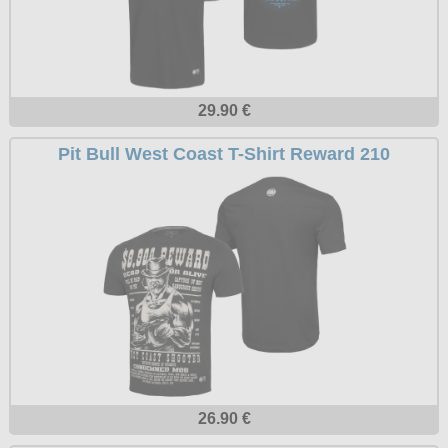
Petticoats
Poloshirts
T-Shirts
29.90 €
Begriffe
Dobermann
Pit Bull West Coast T-Shirt Reward 210
Hot Rod
Nordische Götterwelt
Ostzone
Punkrock
Rockabilly
Wikinger
26.90 €