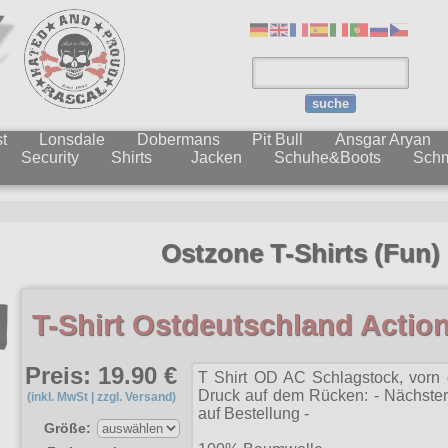
suche
t
Lonsdale
Dobermans
Pit Bull
Ansgar Aryan
Security
Shirts
Jacken
Schuhe&Boots
Sch
Ostzone T-Shirts (Fun)
T-Shirt Ostdeutschland Actio
Preis: 19.90 €
T Shirt OD AC Schlagstock, vorn g
Druck auf dem Rücken: - Nächster 
(inkl. MwSt | zzgl. Versand)
auf Bestellung -
Größe: