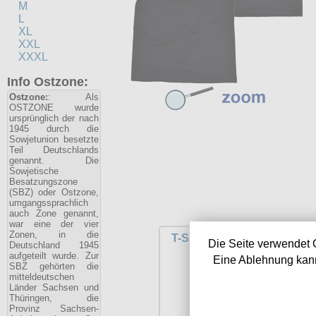
M
L
XL
XXL
XXXL
Info Ostzone:
Ostzone:
: Als
OSTZONE wurde
ursprünglich der nach
1945 durch die
Sowjetunion besetzte
Teil Deutschlands
genannt. Die
Sowjetische
Besatzungszone
(SBZ) oder Ostzone,
umgangssprachlich
auch Zone genannt,
war eine der vier
Zonen, in die
T-Shirt Asoziale Randgrup
Die Seite verwendet 
Deutschland 1945
aufgeteilt wurde. Zur
Eine Ablehnung kann
SBZ gehörten die
mitteldeutschen
Länder Sachsen und
Thüringen, die
Provinz Sachsen-