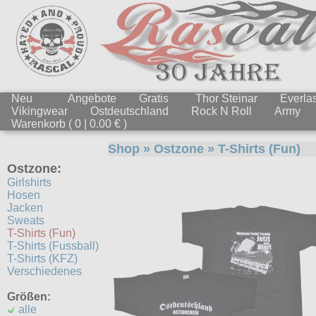
Neu
Angebote
Gratis
Thor Steinar
Everlas
Vikingwear
Ostdeutschland
Rock N Roll
Army
Warenkorb ( 0 | 0.00 € )
Shop
»
Ostzone
»
T-Shirts (Fun)
Ostzone:
Girlshirts
Hosen
Jacken
Sweats
T-Shirts (Fun)
T-Shirts (Fussball)
T-Shirts (KFZ)
Verschiedenes
Größen:
alle