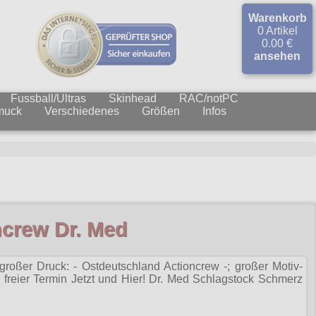
Warenkorb
0 Artikel
0.00 €
ansehen
Fussball/Ultras
Skinhead
RAC/notPC
muck
Verschiedenes
Größen
Infos
ncrew Dr. Med
roßer Druck: - Ostdeutschland Actioncrew -; großer Motiv-
freier Termin Jetzt und Hier! Dr. Med Schlagstock Schmerz