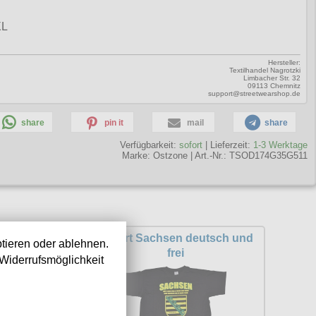
XL
Hersteller:
Textilhandel Nagrotzki
Limbacher Str. 32
09113 Chemnitz
support@streetwearshop.de
share
pin it
mail
share
Verfügbarkeit:
sofort
| Lieferzeit:
1-3 Werktage
Marke:
Ostzone
|
Art.-Nr.: TSOD174G35G511
he Fertigung /
T-Shirt Sachsen deutsch und
tieren oder ablehnen.
n 70ern
frei
Widerrufsmöglichkeit