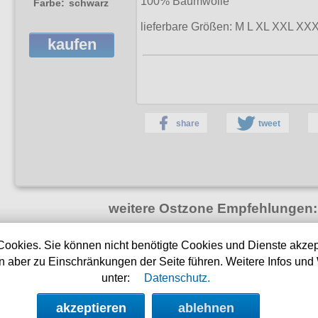
100% Baumwolle
Farbe:
schwarz
lieferbare Größen: M L XL XXL XX
kaufen
share
tweet
weitere Ostzone Empfehlungen:
pe
T-Shirt Ostdeutschland
T-Shirt Ostdeutsc
Cookies. Sie können nicht benötigte Cookies und Dienste akzep
Actioncrew 3 Fuck You
geb. in de
 aber zu Einschränkungen der Seite führen. Weitere Infos und 
unter:
Datenschutz.
akzeptieren
ablehnen