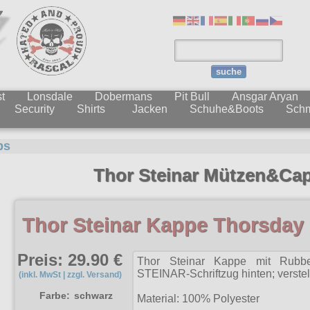
suche
t
Lonsdale
Dobermans
Pit Bull
Ansgar Aryan
Security
Shirts
Jacken
Schuhe&Boots
Sch
ps
Thor Steinar Mützen&Ca
Thor Steinar Kappe Thorsday
Preis: 29.90 €
Thor Steinar Kappe mit Rubber
STEINAR-Schriftzug hinten; verstel
(inkl. MwSt | zzgl. Versand)
Farbe:
schwarz
Material: 100% Polyester