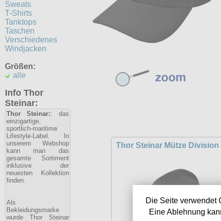
Sweats
T-Shirts
Tanktops
Taschen
Verschiedenes
Windjacken
Größen:
alle
Info Thor
Steinar:
Thor Steinar:
: das
einzigartige,
sportlich-maritime
Lifestyle-Label. In
unserem Webshop
Thor Steinar Mütze Division
kann man das
gesamte Sortiment
inklusive der
neuesten Kollektion
finden.
Die Seite verwendet 
Als
Bekleidungsmarke
Eine Ablehnung kann
wurde Thor Steinar