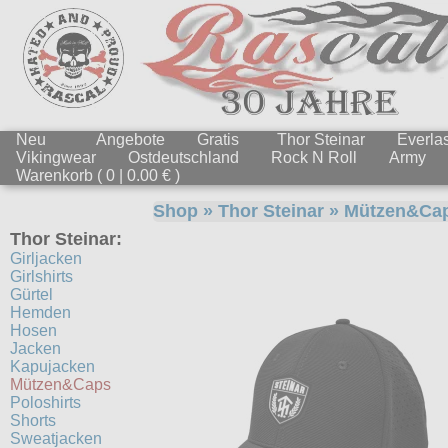
Neu
Angebote
Gratis
Thor Steinar
Everlas
Vikingwear
Ostdeutschland
Rock N Roll
Army
Warenkorb ( 0 | 0.00 € )
Shop
»
Thor Steinar
»
Mützen&Ca
Thor Steinar:
Girljacken
Girlshirts
Gürtel
Hemden
Hosen
Jacken
Kapujacken
Mützen&Caps
Poloshirts
Shorts
Sweatjacken