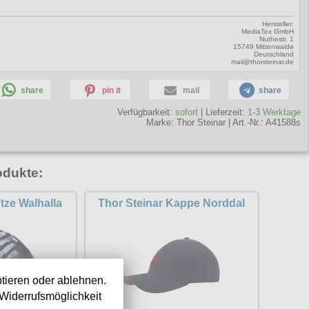
Hersteller:
MediaTex GmbH
Nuthestr. 1
15749 Mittenwalde
Deutschland
mail@thorsteinar.de
share
pin it
mail
share
Verfügbarkeit:
sofort
| Lieferzeit:
1-3 Werktage
Marke:
Thor Steinar
|
Art.-Nr.: A41588s
odukte:
tze Walhalla
Thor Steinar Kappe Norddal
tieren oder ablehnen.
Widerrufsmöglichkeit