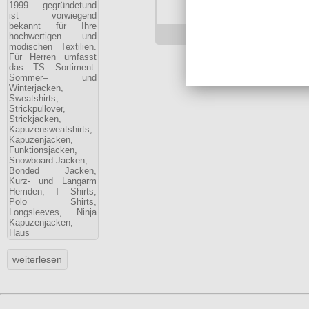
1999 gegründetund
ist vorwiegend
bekannt für Ihre
24.90 €
hochwertigen und
modischen Textilien.
Für Herren umfasst
das TS Sortiment:
Sommer– und
Winterjacken,
Sweatshirts,
Strickpullover,
Strickjacken,
Kapuzensweatshirts,
Kapuzenjacken,
Funktionsjacken,
Snowboard-Jacken,
Bonded Jacken,
Kurz- und Langarm
Hemden, T Shirts,
Polo Shirts,
Longsleeves, Ninja
Kapuzenjacken,
Haus