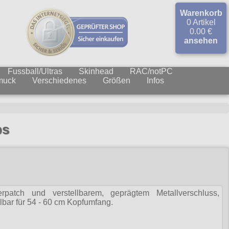
Warenkorb
0 Artikel
0.00 €
ansehen
Fussball/Ultras
Skinhead
RAC/notPC
muck
Verschiedenes
Größen
Infos
ps
patch und verstellbarem, geprägtem Metallverschluss,
lbar für 54 - 60 cm Kopfumfang.