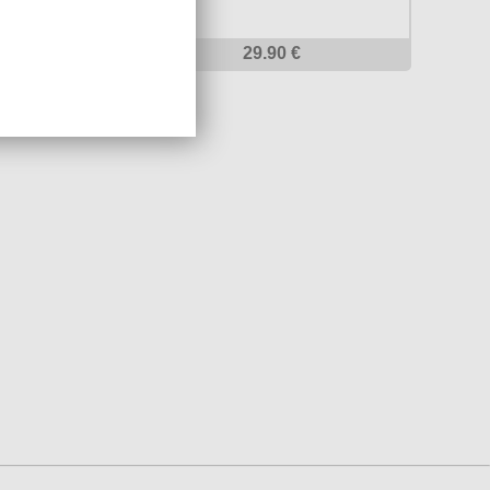
 €
29.90 €