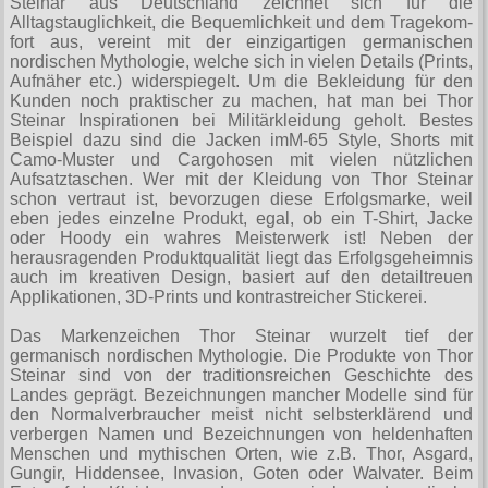
Steinar aus Deutschland zeichnet sich für die
T-Shirts
Verschiedenes
Alltagstauglichkeit, die Bequemlichkeit und dem Tra­ge­kom­
M
Marken
TUK
Warenkorb ( 0 | 0.00 € )
Gürtelschnallen
fort aus, vereint mit der einzigartigen germanischen
Taschen
Alpha Industries
nordischen Mythologie, welche sich in vielen Details (Prints,
L
Verschiedene
Social Media:
Ketten
Aufnäher etc.) widerspiegelt. Um die Bekleidung für den
Verschiedenes
--------------
Everlast USA
Kunden noch praktischer zu machen, hat man bei Thor
XL
Zubehör
Nieten
Steinar Inspirationen bei Militärkleidung geholt. Bestes
Lucky 13
gesamt: 0.00 €
Lonsdale London
Beispiel dazu sind die Jacken imМ-65 Style, Shorts mit
XXL
Rune Charms
Camo-Muster und Cargohosen mit vielen nützlichen
Pit Bull
Aufsatztaschen. Wer mit der Kleidung von Thor Steinar
XXXL
Thorhammer
schon vertraut ist, bevorzugen diese Erfolgsmarke, weil
Thor Steinar
eben jedes einzelne Produkt, egal, ob ein T-Shirt, Jacke
XXXXL
oder Hoody ein wahres Meisterwerk ist! Neben der
Yakuza
herausragenden Produktqualität liegt das Erfolgsgeheimnis
XXXXXL
auch im kreativen Design, basiert auf den detailtreuen
Kleidung
Applikationen, 3D-Prints und kontrastreicher Stickerei.
XXXXXXL
Bademoden
Das Markenzeichen Thor Steinar wurzelt tief der
Bauchtaschen
germanisch nordischen Mythologie. Die Produkte von Thor
Steinar sind von der traditionsreichen Geschichte des
Fliegerjacken
Landes geprägt. Bezeichnungen mancher Modelle sind für
den Normalverbraucher meist nicht selbsterklärend und
Jogginghosen
verbergen Namen und Bezeichnungen von heldenhaften
Menschen und mythischen Orten, wie z.B. Thor, Asgard,
Outdoorbekleidung
Gungir, Hiddensee, Invasion, Goten oder Walvater. Beim