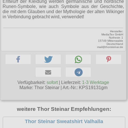
Entwurf der Kleidung werden germanische und nordische
Petticoats
Runen-Symbole, wie auch Symbole aus der Geschichte,
die mit dem Glauben und der Mythologie der alten Wikinger
Poloshirts
in Verbindung gebracht wird, verwendet!
T-Shirts
Hersteller:
Begriffe
MediaTex GmbH
Nuthestr. 1
Dobermann
15749 Mittenwalde
Deutschland
mail@thorsteinar.de
Hot Rod
Nordische Götterwelt
Ostzone
Verfügbarkeit:
sofort
| Lieferzeit:
1-3 Werktage
Punkrock
Marke:
Thor Steinar
|
Art.-Nr.: KPS19131gm
Rockabilly
Wikinger
weitere Thor Steinar Empfehlungen:
Thor Steinar Sweatshirt Valhalla