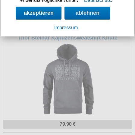
Widerrufsmöglichkeit unter:
Datenschutz.
akzeptieren
ablehnen
119.90 €
Impressum
Thor Steinar Kapuzensweatshirt Knute
79.90 €