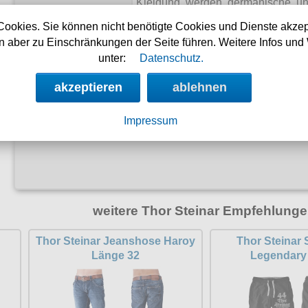
Kleidung werden germanische u
Geschichte, die mit dem Glauben u
Cookies. Sie können nicht benötigte Cookies und Dienste akzep
wird, verwendet!
 aber zu Einschränkungen der Seite führen. Weitere Infos und 
unter:
Datenschutz.
akzeptieren
ablehnen
Impressum
share
tweet
weitere Thor Steinar Empfehlunge
Thor Steinar Jeanshose Haroy
Thor Steinar
Länge 32
Legendary