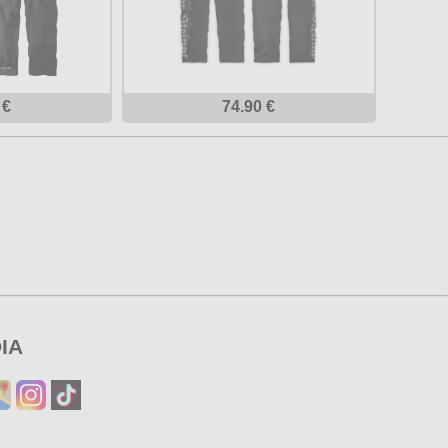
 €
74.90 €
IA