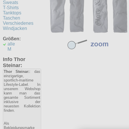
Sweats
T-Shirts
Tanktops
Taschen
Verschiedenes
Windjacken
Größen:
alle
M
Info Thor
Steinar:
Thor Steinar:
: das
einzigartige,
sportlich-maritime
Lifestyle-Label. In
unserem Webshop
kann man das
gesamte Sortiment
inklusive der
neuesten Kollektion
finden.
Als
Bekleidungsmarke