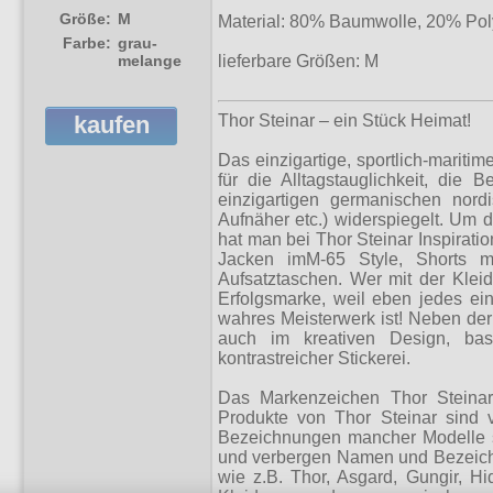
Größe:
M
Material: 80% Baumwolle, 20% Pol
Farbe:
grau-
melange
lieferbare Größen: M
Thor Steinar – ein Stück Heimat!
kaufen
Das einzigartige, sportlich-mariti
für die Alltagstauglichkeit, die 
einzigartigen germanischen nordi
Aufnäher etc.) widerspiegelt. Um 
hat man bei Thor Steinar Inspiratio
Jacken imМ-65 Style, Shorts m
Aufsatztaschen. Wer mit der Kleid
Erfolgsmarke, weil eben jedes ein
wahres Meisterwerk ist! Neben der
auch im kreativen Design, basi
kontrastreicher Stickerei.
Das Markenzeichen Thor Steinar 
Produkte von Thor Steinar sind v
Bezeichnungen mancher Modelle si
und verbergen Namen und Bezeich
wie z.B. Thor, Asgard, Gungir, H