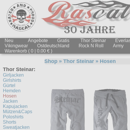
Neu
Angebote
Gratis
Thor Steinar
Everlas
Vikingwear
Ostdeutschland
Rock N Roll
Army
Warenkorb ( 0 | 0.00 € )
Shop
»
Thor Steinar
»
Hosen
Thor Steinar:
Girljacken
Girlshirts
Gürtel
Hemden
Hosen
Jacken
Kapujacken
Mützen&Caps
Poloshirts
Shorts
Sweatjacken