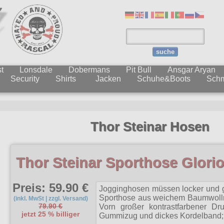
suche
t
Lonsdale
Dobermans
Pit Bull
Ansgar Aryan
Security
Shirts
Jacken
Schuhe&Boots
Sch
Thor Steinar Hosen
Thor Steinar Sporthose Glori
Preis: 59.90 €
Jogginghosen müssen locker und ge
Sporthose aus weichem Baumwollma
(inkl. MwSt | zzgl. Versand)
79.90 €
Vorn großer kontrastfarbener Dru
jetzt 25 % billiger
Gummizug und dickes Kordelband;