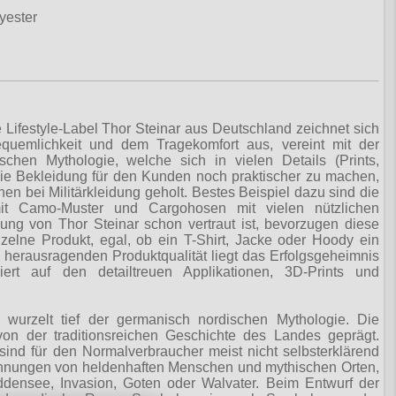
yester
me Lifestyle-Label Thor Steinar aus Deutschland zeichnet sich
Bequemlichkeit und dem Tra­ge­kom­fort aus, vereint mit der
schen Mythologie, welche sich in vielen Details (Prints,
die Bekleidung für den Kunden noch praktischer zu machen,
nen bei Militärkleidung geholt. Bestes Beispiel dazu sind die
it Camo-Muster und Cargohosen mit vielen nützlichen
ung von Thor Steinar schon vertraut ist, bevorzugen diese
zelne Produkt, egal, ob ein T-Shirt, Jacke oder Hoody ein
 herausragenden Produktqualität liegt das Erfolgsgeheimnis
ert auf den detailtreuen Applikationen, 3D-Prints und
wurzelt tief der germanisch nordischen Mythologie. Die
on der traditionsreichen Geschichte des Landes geprägt.
nd für den Normalverbraucher meist nicht selbsterklärend
nungen von heldenhaften Menschen und mythischen Orten,
iddensee, Invasion, Goten oder Walvater. Beim Entwurf der