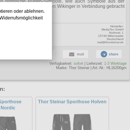
nd nordische Runen-Symbole, wie auch Symbole aus der
nd der Mythologie der alten Wikinger in Verbindung gebracht
tieren oder ablehnen.
Widerrufsmöglichkeit
Hersteller:
MediaTex GmbH
Nuthestr. 1
15749 Mittenwalde
Deutschland
mail@thorsteinar.de
share
pin it
mail
share
Verfügbarkeit:
sofort
| Lieferzeit:
1-3 Werktage
Marke:
Thor Steinar
|
Art.-Nr.: HL16200gm
n:
 Sporthose
Thor Steinar Sporthose Holven
 Nordic