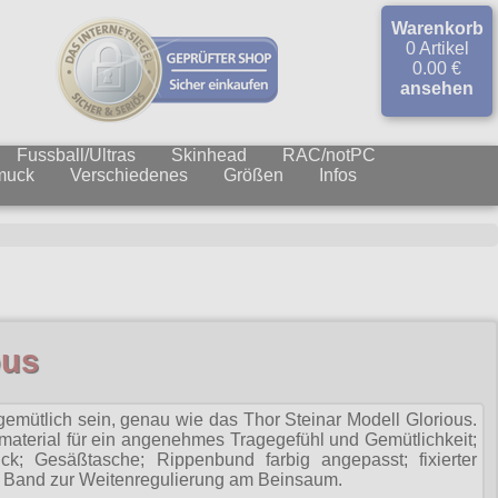
Warenkorb
0 Artikel
0.00 €
ansehen
Fussball/Ultras
Skinhead
RAC/notPC
muck
Verschiedenes
Größen
Infos
ous
mütlich sein, genau wie das Thor Steinar Modell Glorious.
terial für ein angenehmes Tragegefühl und Gemütlichkeit;
ck; Gesäßtasche; Rippenbund farbig angepasst; fixierter
 Band zur Weitenregulierung am Beinsaum.