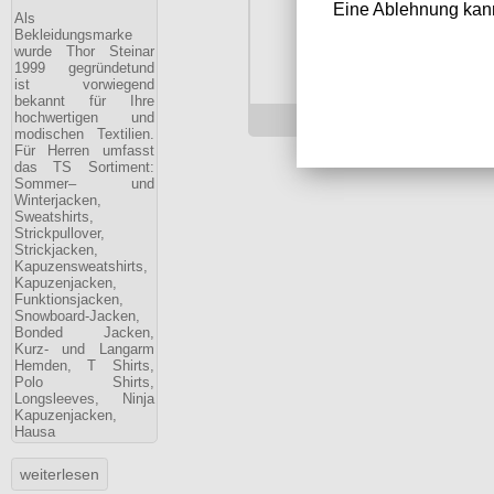
Eine Ablehnung kann
Als
Bekleidungsmarke
wurde Thor Steinar
1999 gegründetund
ist vorwiegend
bekannt für Ihre
hochwertigen und
49.90 €
modischen Textilien.
Für Herren umfasst
das TS Sortiment:
Sommer– und
Winterjacken,
Sweatshirts,
Strickpullover,
Strickjacken,
Kapuzensweatshirts,
Kapuzenjacken,
Funktionsjacken,
Snowboard-Jacken,
Bonded Jacken,
Kurz- und Langarm
Hemden, T Shirts,
Polo Shirts,
Longsleeves, Ninja
Kapuzenjacken,
Hausa