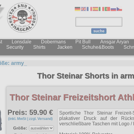
suche
t
Lonsdale
Dobermans
Pit Bull
Ansgar Aryan
Security
Shirts
Jacken
Schuhe&Boots
Sch
öße:
army_
Thor Steinar Shorts in ar
Thor Steinar Freizeitshort Ath
Preis: 59.90 €
Sportliche Thor Steinar Freizeit-
plakativer Druck auf der Rück
(inkl. MwSt | zzgl. Versand)
verschließbare Taschen mit Logo / 
Größe: