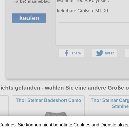
Material: 100% Polyester.
Farbe:
marineblau
lieferbare Größen:
M L XL
kaufen
share
tweet
nichts gefunden - wählen Sie eine andere Größe o
Thor Steinar Badeshort Camo
Thor Steinar Car
Stahlhei
Cookies. Sie können nicht benötigte Cookies und Dienste akzep