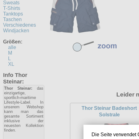
Sweats
T-Shirts
Tanktops
Taschen
Verschiedenes
Windjacken
Größen:
alle
M
L
XL
Info Thor
Steinar:
Thor Steinar:
das
einzigartige,
Leider 
sportlich-maritime
Lifestyle-Label. In
unserem Webshop
Thor Steinar Badeshort
kann man das
Solstrale
gesamte Sortiment
inklusive der
neuesten Kollektion
finden.
Die Seite verwendet 