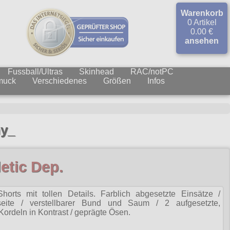
Warenkorb
0 Artikel
0.00 €
ansehen
Fussball/Ultras
Skinhead
RAC/notPC
muck
Verschiedenes
Größen
Infos
my_
letic Dep.
Shorts mit tollen Details. Farblich abgesetzte Einsätze /
seite / verstellbarer Bund und Saum / 2 aufgesetzte,
Kordeln in Kontrast / geprägte Ösen.