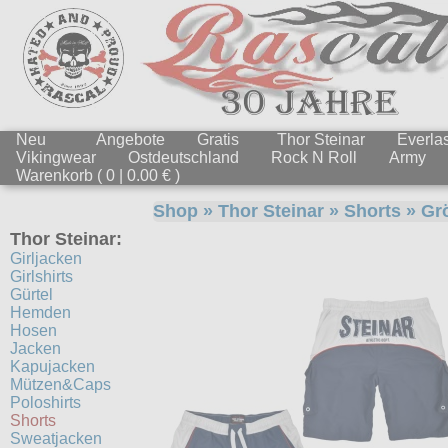
Neu
Angebote
Gratis
Thor Steinar
Everlas
Vikingwear
Ostdeutschland
Rock N Roll
Army
Warenkorb ( 0 | 0.00 € )
Shop
»
Thor Steinar
»
Shorts
» Gr
Thor Steinar:
Girljacken
Girlshirts
Gürtel
Hemden
Hosen
Jacken
Kapujacken
Mützen&Caps
Poloshirts
Shorts
Sweatjacken