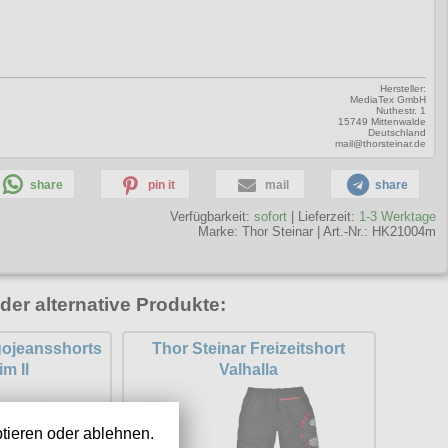
Hersteller:
MediaTex GmbH
Nuthestr. 1
15749 Mittenwalde
Deutschland
mail@thorsteinar.de
share
pin it
mail
share
Verfügbarkeit:
sofort
| Lieferzeit:
1-3 Werktage
Marke:
Thor Steinar
|
Art.-Nr.: HK21004m
der alternative Produkte:
gojeansshorts
Thor Steinar Freizeitshort
m II
Valhalla
tieren oder ablehnen.