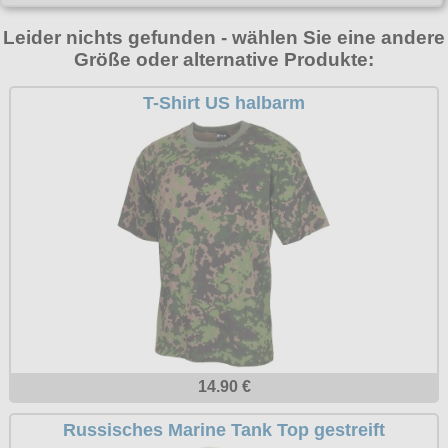
T-Shirts
Verschiedenes
M
Marken
TUK
Warenkorb ( 0 | 0.00 € )
Gürtelschnallen
Leider nichts gefunden - wählen Sie eine andere
Taschen
Alpha Industries
L
Größe oder alternative Produkte:
Verschiedene
Social Media:
Ketten
Verschiedenes
--------------
Everlast USA
XL
Zubehör
T-Shirt US halbarm
Nieten
Lucky 13
gesamt: 0.00 €
Lonsdale London
XXL
Rune Charms
Pit Bull
XXXL
Thorhammer
Thor Steinar
XXXXL
Yakuza
XXXXXL
Kleidung
XXXXXXL
Bademoden
Bauchtaschen
Fliegerjacken
14.90 €
Jogginghosen
Russisches Marine Tank Top gestreift
Outdoorbekleidung