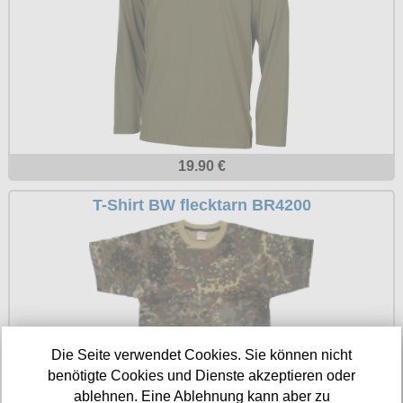
Petticoats
Poloshirts
T-Shirts
Begriffe
Dobermann
Hot Rod
19.90 €
Nordische Götterwelt
T-Shirt BW flecktarn BR4200
Ostzone
Punkrock
Rockabilly
Wikinger
Die Seite verwendet Cookies. Sie können nicht
benötigte Cookies und Dienste akzeptieren oder
ablehnen. Eine Ablehnung kann aber zu