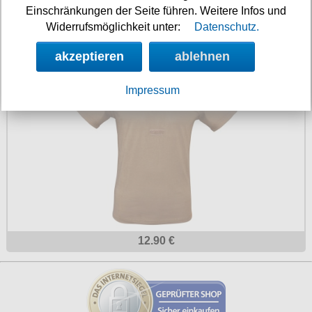
Einschränkungen der Seite führen. Weitere Infos und
12.90 €
Widerrufsmöglichkeit unter:
Datenschutz.
T-Shirt Bundeswehr Tropen-T-Shirt
akzeptieren
ablehnen
Impressum
12.90 €