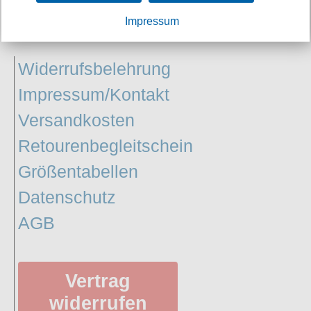
Petticoats
Impressum
INFORMATIONEN:
Poloshirts
T-Shirts
Widerrufsbelehrung
Begriffe
Impressum/Kontakt
Dobermann
Versandkosten
Hot Rod
Retourenbegleitschein
Nordische Götterwelt
Größentabellen
Ostzone
Datenschutz
Punkrock
AGB
Rockabilly
Wikinger
Vertrag
widerrufen