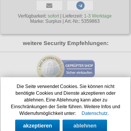
T-Shirts
Verschiedenes
M
Marken
TUK
Warenkorb ( 0 | 0.00 € )
Gürtelschnallen
Taschen
Alpha Industries
Verfügbarkeit:
sofort
| Lieferzeit:
1-3 Werktage
L
Verschiedene
Social Media:
Ketten
Marke:
Surplus
|
Art.-Nr.: 5359863
Verschiedenes
--------------
Everlast USA
XL
Zubehör
Nieten
Lucky 13
gesamt: 0.00 €
Lonsdale London
XXL
Rune Charms
weitere Security Empfehlungen:
Pit Bull
XXXL
Thorhammer
Thor Steinar
XXXXL
Yakuza
XXXXXL
Kleidung
XXXXXXL
Bademoden
Die Seite verwendet Cookies. Sie können nicht
Shop aktualisiert am:
benötigte Cookies und Dienste akzeptieren oder
Bauchtaschen
06.08.2026
ablehnen. Eine Ablehnung kann aber zu
Fliegerjacken
Einschränkungen der Seite führen. Weitere Infos und
Nächste Auslieferung in:
Widerrufsmöglichkeit unter:
Datenschutz.
Jogginghosen
17h 27m
akzeptieren
ablehnen
Outdoorbekleidung