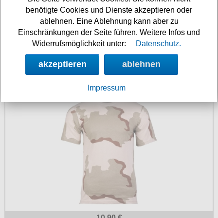
benötigte Cookies und Dienste akzeptieren oder
ablehnen. Eine Ablehnung kann aber zu
Einschränkungen der Seite führen. Weitere Infos und
Widerrufsmöglichkeit unter:
Datenschutz.
14.90 €
akzeptieren
ablehnen
T-Shirt 3 Col desert
Impressum
10.90 €