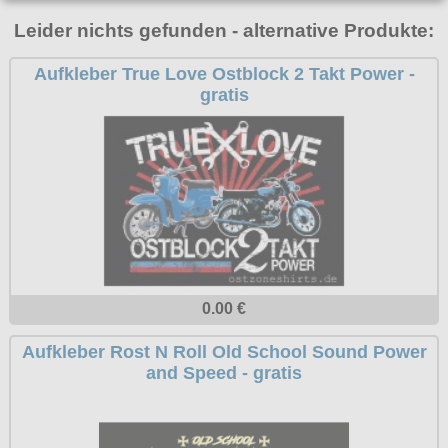
T-Shirts
Verschiedenes
M
Marken
TUK
Leider nichts gefunden - alternative Produkte:
Warenkorb ( 0 | 0.00 € )
Gürtelschnallen
Taschen
Alpha Industries
L
Verschiedene
Social Media:
Ketten
Aufkleber True Love Ostblock 2 Takt Power -
Verschiedenes
--------------
Everlast USA
XL
gratis
Zubehör
Nieten
Lucky 13
gesamt: 0.00 €
Lonsdale London
XXL
Rune Charms
Pit Bull
XXXL
Thorhammer
Thor Steinar
XXXXL
Yakuza
XXXXXL
Kleidung
XXXXXXL
Bademoden
0.00 €
Bauchtaschen
Aufkleber Rost N Roll Old School Sound Power
Fliegerjacken
and Speed - gratis
Jogginghosen
Outdoorbekleidung