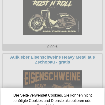
Petticoats
Poloshirts
T-Shirts
Begriffe
Dobermann
Hot Rod
0.00 €
Nordische Götterwelt
Aufkleber Eisenschweine Heavy Metal aus
Ostzone
Zschopau - gratis
Punkrock
Rockabilly
Wikinger
Die Seite verwendet Cookies. Sie können nicht
benötigte Cookies und Dienste akzeptieren oder