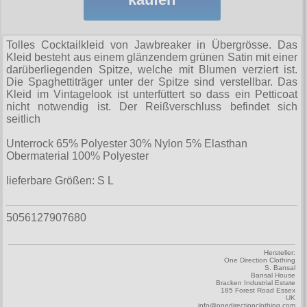
Sweatjacken
alle Artikel
Rock N Roll
Hemden
Gratis
Taschen
Ninja-Hoodies
Erik and Sons
Sweats
Girlshirts
alle Artikel
Armystyle
Jacken
Gürtel
Verschiedenes
Tolles Cocktailkleid von Jawbreaker in Übergrösse. Das
Ostdeutschland
Girlshirts
T-Shirts
Hosen
Kleid besteht aus einem glänzendem grünen Satin mit einer
fürs Bein
Hosen
Polos
darüberliegenden Spitze, welche mit Blumen verziert ist.
Straßenkampf
alle Artikel
Security
Sweats
Tanktops
Jacken
Die Spaghettiträger unter der Spitze sind verstellbar. Das
Girljacken
Sweats
Jacken
Kleid im Vintagelook ist unterfüttert so dass ein Petticoat
Sturmhauben
Girls
T-Shirts
Taschen
alle Artikel
Motiv-Shirts
Sweats
nicht notwendig ist. Der Reißverschluss befindet sich
Girlshirts
T-Shirts
Sweats
seitlich
Sweats
Hosen
Ultima Thule
Verschiedenes
Handschuhe
T-Shirts (Fun)
alle Artikel
Jacken
Hemden
Verschiedenes
T-Shirts
Unterrock 65% Polyester 30% Nylon 5% Elasthan
T-Shirts
Jacken
Verschiedenes
Windjacken
Hosen
T-Shirts (Fussball)
Obermaterial 100% Polyester
allg. Shirts
Hosen
Verschiedenes
Punkrock
alle Artikel
Ultras
Schuhe & Boots
Kopfbedeckung
Jacken
T-Shirts (KFZ)
lieferbare Größen:
S L
krasse Shirts
Kinder
Baseballjacken
Verschiedenes
Shorts
alle Artikel
Verschiedenes
Schmuck
Verschiedenes
Tattoo Shirts
Kleider
5056127907680
Donkey
T-Shirts & Pullover
Boots and Braces
alle Artikel
Verschiedenes
Toxico
Männerjacken
Fliegerjacken
Taschen Rucksäcke
New Balance
Hersteller:
Anhänger
Mützen
One Direction Clothing
alle Artikel
Harrington
Größen
Verschiedenes
S. Bansal
Sonstige Boots
Bansal House
Aufkleber
Bracken Industrial Estate
Röcke
Fahnen
Verschiedenes
185 Forest Road Essex
S
Steel Boots
Infos
UK
Aufnäher
info@onedirectionclothing.com