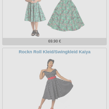
Petticoats
Poloshirts
T-Shirts
Begriffe
Dobermann
69.90 €
Hot Rod
Rockn Roll Kleid/Swingkleid Kaiya
Nordische Götterwelt
Ostzone
Punkrock
Rockabilly
Wikinger