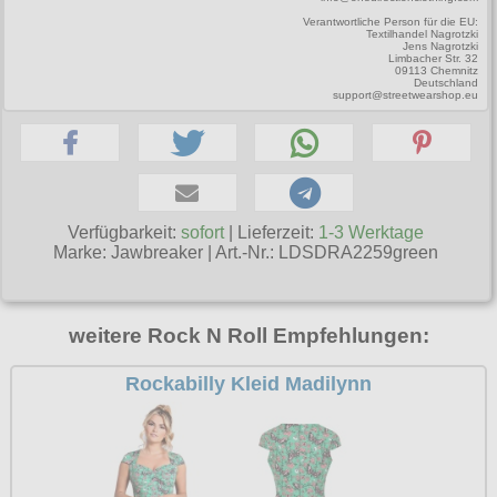
T-Shirts
Verschiedenes
M
Verantwortliche Person für die EU:
Marken
TUK
Textilhandel Nagrotzki
Warenkorb ( 0 | 0.00 € )
Gürtelschnallen
Taschen
Jens Nagrotzki
Alpha Industries
Limbacher Str. 32
L
Verschiedene
09113 Chemnitz
Social Media:
Ketten
Verschiedenes
Deutschland
--------------
Everlast USA
support@streetwearshop.eu
XL
Zubehör
Nieten
Lucky 13
gesamt: 0.00 €
Lonsdale London
XXL
Rune Charms
Pit Bull
XXXL
Thorhammer
Thor Steinar
XXXXL
Verfügbarkeit:
sofort
| Lieferzeit:
1-3 Werktage
Marke:
Jawbreaker
|
Art.-Nr.: LDSDRA2259green
Yakuza
XXXXXL
Kleidung
XXXXXXL
Bademoden
weitere Rock N Roll Empfehlungen:
Bauchtaschen
Rockabilly Kleid Madilynn
Fliegerjacken
Jogginghosen
Outdoorbekleidung