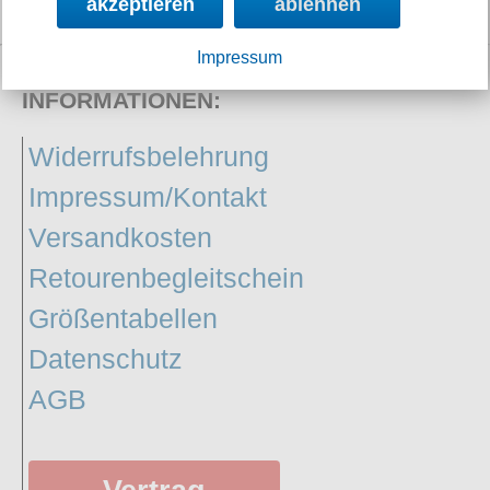
akzeptieren
ablehnen
8h 20m
Petticoats
Impressum
Poloshirts
INFORMATIONEN:
T-Shirts
Begriffe
Widerrufsbelehrung
Dobermann
Impressum/Kontakt
Hot Rod
Versandkosten
Nordische Götterwelt
Retourenbegleitschein
Ostzone
Größentabellen
Punkrock
Datenschutz
Rockabilly
AGB
Wikinger