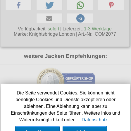
T-Shirts
Verschiedenes
M
Marken
TUK
Warenkorb ( 0 | 0.00 € )
Gürtelschnallen
Taschen
Alpha Industries
L
Verschiedene
Social Media:
Ketten
Verschiedenes
--------------
Everlast USA
XL
Zubehör
Verfügbarkeit:
sofort
| Lieferzeit:
1-3 Werktage
Nieten
Lucky 13
gesamt: 0.00 €
Marke:
Knightsbridge London
|
Art.-Nr.: COM2077
Lonsdale London
XXL
Rune Charms
Pit Bull
XXXL
Thorhammer
weitere Jacken Empfehlungen:
Thor Steinar
XXXXL
Yakuza
XXXXXL
Kleidung
XXXXXXL
Bademoden
Die Seite verwendet Cookies. Sie können nicht
Bauchtaschen
benötigte Cookies und Dienste akzeptieren oder
Fliegerjacken
Shop aktualisiert am:
ablehnen. Eine Ablehnung kann aber zu
05.08.2026
Einschränkungen der Seite führen. Weitere Infos und
Jogginghosen
Widerrufsmöglichkeit unter:
Datenschutz.
Nächste Auslieferung in:
Outdoorbekleidung