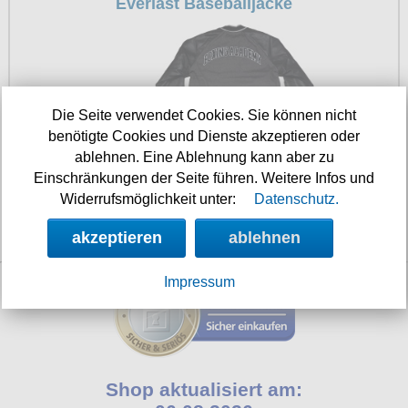
Everlast Baseballjacke
Petticoats
Poloshirts
T-Shirts
Begriffe
Die Seite verwendet Cookies. Sie können nicht
Dobermann
benötigte Cookies und Dienste akzeptieren oder
ablehnen. Eine Ablehnung kann aber zu
Hot Rod
Einschränkungen der Seite führen. Weitere Infos und
Nordische Götterwelt
Widerrufsmöglichkeit unter:
Datenschutz.
Ostzone
89.90 €
akzeptieren
ablehnen
Punkrock
Impressum
Rockabilly
Wikinger
Shop aktualisiert am: