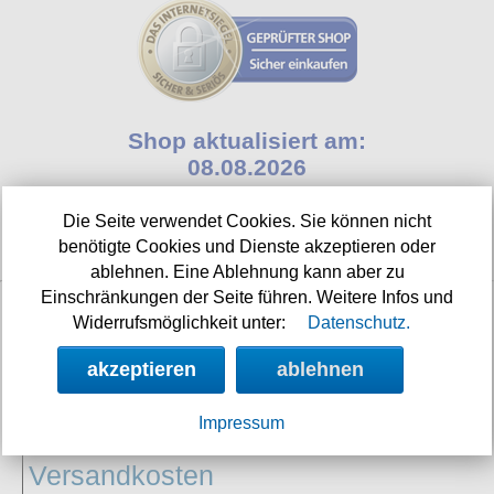
T-Shirts
Verschiedenes
M
Marken
TUK
Warenkorb ( 0 | 0.00 € )
Gürtelschnallen
Taschen
Alpha Industries
L
Verschiedene
Social Media:
Ketten
Verschiedenes
--------------
Everlast USA
XL
Zubehör
Nieten
Lucky 13
gesamt: 0.00 €
Lonsdale London
Shop aktualisiert am:
XXL
Rune Charms
08.08.2026
Pit Bull
XXXL
Thorhammer
Nächste Auslieferung in:
Thor Steinar
Die Seite verwendet Cookies. Sie können nicht
XXXXL
23h 53m
benötigte Cookies und Dienste akzeptieren oder
Yakuza
XXXXXL
ablehnen. Eine Ablehnung kann aber zu
Kleidung
Einschränkungen der Seite führen. Weitere Infos und
XXXXXXL
Bademoden
Widerrufsmöglichkeit unter:
Datenschutz.
INFORMATIONEN:
Bauchtaschen
akzeptieren
ablehnen
Widerrufsbelehrung
Fliegerjacken
Impressum
Impressum/Kontakt
Jogginghosen
Versandkosten
Outdoorbekleidung