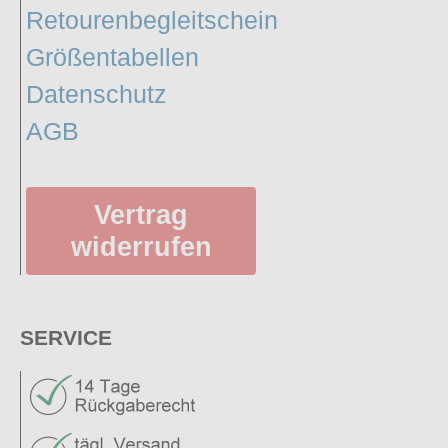
Retourenbegleitschein
Petticoats
Größentabellen
Poloshirts
Datenschutz
T-Shirts
Begriffe
AGB
Dobermann
Hot Rod
Vertrag
Nordische Götterwelt
widerrufen
Ostzone
Punkrock
Rockabilly
SERVICE
Wikinger