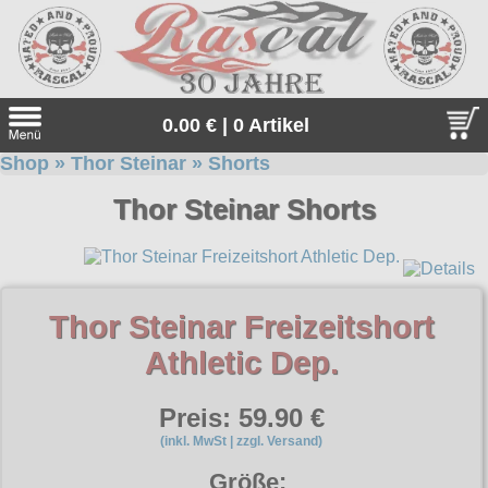
0.00 € | 0 Artikel
Shop
»
Thor Steinar
»
Shorts
Suche
Thor Steinar Shorts
Sprache:
Neu bei uns
Thor Steinar Freizeitshort
Angebote
Athletic Dep.
Sonderangebote
Gratis
Preis: 59.90 €
Geschenketipps
Unsere Gratiszugaben zu jeder Bestellung. Einfach auswähle
Thor Steinar
und in den Warenkorb legen.
(inkl. MwSt | zzgl. Versand)
Thor Steinar, das einzigartige, sportlich-maritime Lifestyle-
alle Artikel
Größe:
Everlast