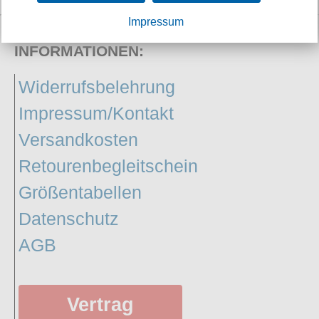
Petticoats
Impressum
Poloshirts
INFORMATIONEN:
T-Shirts
Widerrufsbelehrung
Begriffe
Dobermann
Impressum/Kontakt
Hot Rod
Versandkosten
Nordische Götterwelt
Retourenbegleitschein
Ostzone
Größentabellen
Punkrock
Datenschutz
Rockabilly
AGB
Wikinger
Vertrag