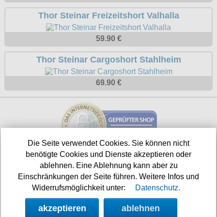
T-Shirts
Verschiedenes
M
Marken
TUK
Thor Steinar Freizeitshort Valhalla
Warenkorb ( 0 | 0.00 € )
Gürtelschnallen
Taschen
Alpha Industries
L
Verschiedene
Social Media:
Ketten
Verschiedenes
--------------
59.90 €
Everlast USA
XL
Zubehör
Nieten
Lucky 13
gesamt: 0.00 €
Thor Steinar Cargoshort Stahlheim
Lonsdale London
XXL
Rune Charms
Pit Bull
XXXL
69.90 €
Thorhammer
Thor Steinar
XXXXL
Yakuza
XXXXXL
Kleidung
XXXXXXL
Bademoden
Die Seite verwendet Cookies. Sie können nicht
benötigte Cookies und Dienste akzeptieren oder
Bauchtaschen
Shop aktualisiert am:
ablehnen. Eine Ablehnung kann aber zu
Fliegerjacken
07.08.2026
Einschränkungen der Seite führen. Weitere Infos und
Widerrufsmöglichkeit unter:
Datenschutz.
Jogginghosen
Nächste Auslieferung in:
akzeptieren
ablehnen
Outdoorbekleidung
23h 41m