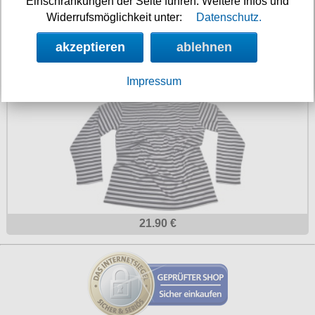
Einschränkungen der Seite führen. Weitere Infos und
Widerrufsmöglichkeit unter:
Datenschutz.
akzeptieren
ablehnen
5.90 €
Russisches Marineshirt Longsleeve
Impressum
21.90 €