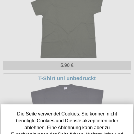
Petticoats
Poloshirts
T-Shirts
Begriffe
Dobermann
Hot Rod
Nordische Götterwelt
5.90 €
Ostzone
T-Shirt uni unbedruckt
Punkrock
Rockabilly
Wikinger
Die Seite verwendet Cookies. Sie können nicht
benötigte Cookies und Dienste akzeptieren oder
ablehnen. Eine Ablehnung kann aber zu