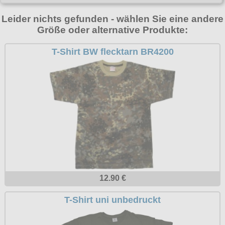
T-Shirts
Verschiedenes
M
Marken
TUK
Warenkorb ( 0 | 0.00 € )
Gürtelschnallen
Leider nichts gefunden - wählen Sie eine andere
Taschen
Alpha Industries
L
Größe oder alternative Produkte:
Verschiedene
Social Media:
Ketten
Verschiedenes
--------------
Everlast USA
XL
Zubehör
T-Shirt BW flecktarn BR4200
Nieten
Lucky 13
gesamt: 0.00 €
Lonsdale London
XXL
Rune Charms
Pit Bull
XXXL
Thorhammer
Thor Steinar
XXXXL
Yakuza
XXXXXL
Kleidung
XXXXXXL
Bademoden
Bauchtaschen
12.90 €
Fliegerjacken
Jogginghosen
T-Shirt uni unbedruckt
Outdoorbekleidung