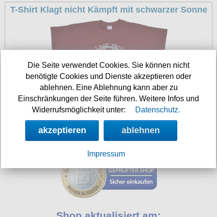
T-Shirt Klagt nicht Kämpft mit schwarzer Sonne
Petticoats
Poloshirts
T-Shirts
Begriffe
Die Seite verwendet Cookies. Sie können nicht
Dobermann
benötigte Cookies und Dienste akzeptieren oder
ablehnen. Eine Ablehnung kann aber zu
Hot Rod
Einschränkungen der Seite führen. Weitere Infos und
Nordische Götterwelt
Widerrufsmöglichkeit unter:
Datenschutz.
Ostzone
akzeptieren
ablehnen
17.90 €
Punkrock
Impressum
Rockabilly
Wikinger
Shop aktualisiert am: