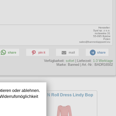
Hersteller:
Syal sp. z o.o.
rocławska 31
55-095 Byków
Polen
sales@bannedapparel.eu
share
pin it
mail
share
Verfügbarkeit:
sofort
| Lieferzeit:
1-3 Werktage
Marke:
Banned
|
Art.-Nr.: BADR16502
n:
tieren oder ablehnen.
 40iger Jahre
Rock N Roll Dress Lindy Bop
Widerrufsmöglichkeit
Vixen