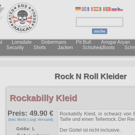
suche
t
Lonsdale
Dobermans
Pit Bull
Ansgar Aryan
Security
Shirts
Jacken
Schuhe&Boots
Sch
Rock N Roll Kleider
Rockabilly Kleid
Preis: 49.90 €
Rockabilly Kleid, in schwarz von 
Taille und einen Tellerrock. Der Re
(inkl. MwSt | zzgl. Versand)
Größe:
L
Der Gürtel ist nicht inclusive.