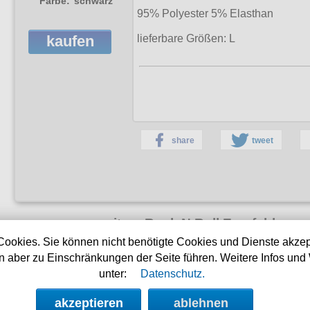
Farbe:
schwarz
95% Polyester 5% Elasthan
lieferbare Größen:
L
kaufen
share
tweet
weitere Rock N Roll Empfehlunge
Cookies. Sie können nicht benötigte Cookies und Dienste akzep
n
Swingkleid Schmetterling im
Pünktchen Kleid
 aber zu Einschränkungen der Seite führen. Weitere Infos und 
Stil der 50iger Jahre Hellbunny
Voodoo 
unter:
Datenschutz.
akzeptieren
ablehnen