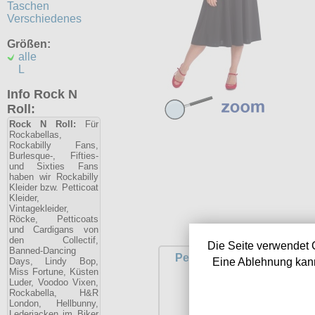
Taschen
Verschiedenes
Größen:
alle
L
Info Rock N
Roll:
Rock N Roll:
Für
Rockabellas,
Rockabilly Fans,
Burlesque-, Fifties-
und Sixties Fans
haben wir Rockabilly
Kleider bzw. Petticoat
Kleider,
Vintagekleider,
Röcke, Petticoats
und Cardigans von
den Collectif,
Die Seite verwendet 
Banned-Dancing
Pencil Dress Voodoo Vixe
Days, Lindy Bop,
Eine Ablehnung kann
Miss Fortune, Küsten
Luder, Voodoo Vixen,
Rockabella, H&R
London, Hellbunny,
Lederjacken im Biker