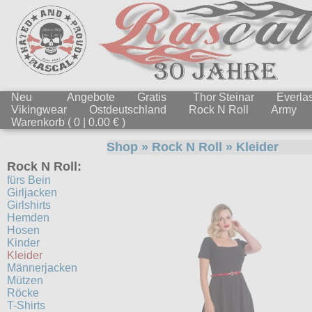
Neu
Angebote
Gratis
Thor Steinar
Everlas
Vikingwear
Ostdeutschland
Rock N Roll
Army
Warenkorb ( 0 | 0.00 € )
Shop
»
Rock N Roll
»
Kleider
Rock N Roll:
fürs Bein
Girljacken
Girlshirts
Hemden
Hosen
Kinder
Kleider
Männerjacken
Mützen
Röcke
T-Shirts