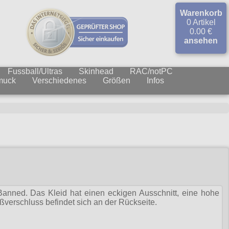
Warenkorb
0 Artikel
0.00 €
ansehen
Fussball/Ultras
Skinhead
RAC/notPC
muck
Verschiedenes
Größen
Infos
Banned. Das Kleid hat einen eckigen Ausschnitt, eine hohe
ißverschluss befindet sich an der Rückseite.