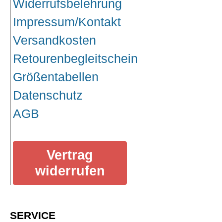
Widerrufsbelehrung
T-Shirts
Impressum/Kontakt
Begriffe
Dobermann
Versandkosten
Hot Rod
Retourenbegleitschein
Nordische Götterwelt
Größentabellen
Ostzone
Datenschutz
Punkrock
AGB
Rockabilly
Wikinger
Vertrag
widerrufen
SERVICE