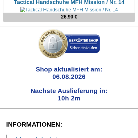
Verschiedenes
Tactical Handschuhe MFH Mission / Nr. 14
--------------
Everlast USA
XL
Zubehör
Nieten
Lucky 13
gesamt: 0.00 €
Lonsdale London
26.90 €
XXL
Rune Charms
Pit Bull
XXXL
Thorhammer
Thor Steinar
XXXXL
Yakuza
XXXXXL
Kleidung
XXXXXXL
Bademoden
Shop aktualisiert am:
06.08.2026
Bauchtaschen
Fliegerjacken
Nächste Auslieferung in:
10h 2m
Jogginghosen
Outdoorbekleidung
Petticoats
INFORMATIONEN:
Poloshirts