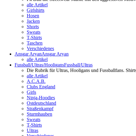
alle Artikel
Girlshirts
Hosen
Jacken
Shorts
Sweats
T-Shirts
Taschen
Verschiedenes
Ansgar Aryan
Ansgar Aryan
alle Artikel
Fussball/Ultras/Hooligans
Fussball/Ultras
Die Rubrik für Ultras, Hooligans und Fussballfans. Shi
alle Artikel
A.C.A.B.
Clubs England
Girls
Ninja-Hoodies
Ostdeutschland
Straßenkampf
Sturmhauben
Sweats
T-Shirts
Ultras
Verschiedenes