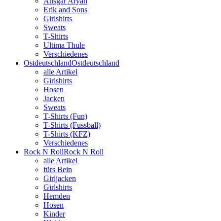
Ansgar Aryan
Erik and Sons
Girlshirts
Sweats
T-Shirts
Ultima Thule
Verschiedenes
Ostdeutschland
Ostdeutschland
alle Artikel
Girlshirts
Hosen
Jacken
Sweats
T-Shirts (Fun)
T-Shirts (Fussball)
T-Shirts (KFZ)
Verschiedenes
Rock N Roll
Rock N Roll
alle Artikel
fürs Bein
Girljacken
Girlshirts
Hemden
Hosen
Kinder