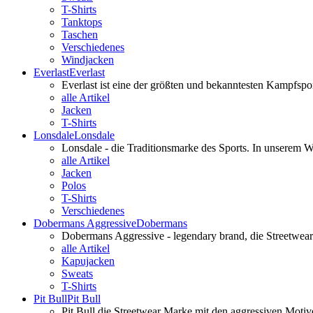
T-Shirts
Tanktops
Taschen
Verschiedenes
Windjacken
Everlast
Everlast
Everlast ist eine der größten und bekanntesten Kampfspo
alle Artikel
Jacken
T-Shirts
Lonsdale
Lonsdale
Lonsdale - die Traditionsmarke des Sports. In unserem
alle Artikel
Jacken
Polos
T-Shirts
Verschiedenes
Dobermans Aggressive
Dobermans
Dobermans Aggressive - legendary brand, die Streetwear
alle Artikel
Kapujacken
Sweats
T-Shirts
Pit Bull
Pit Bull
Pit Bull die Streetwear Marke mit den aggressiven Motiv