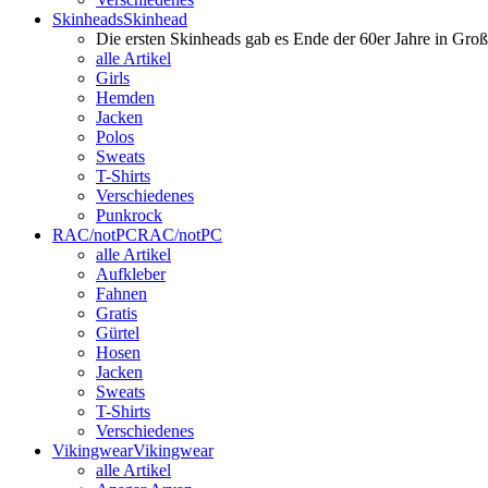
Skinheads
Skinhead
Die ersten Skinheads gab es Ende der 60er Jahre in Gro
alle Artikel
Girls
Hemden
Jacken
Polos
Sweats
T-Shirts
Verschiedenes
Punkrock
RAC/notPC
RAC/notPC
alle Artikel
Aufkleber
Fahnen
Gratis
Gürtel
Hosen
Jacken
Sweats
T-Shirts
Verschiedenes
Vikingwear
Vikingwear
alle Artikel