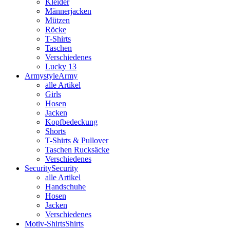
Kleider
Männerjacken
Mützen
Röcke
T-Shirts
Taschen
Verschiedenes
Lucky 13
Armystyle
Army
alle Artikel
Girls
Hosen
Jacken
Kopfbedeckung
Shorts
T-Shirts & Pullover
Taschen Rucksäcke
Verschiedenes
Security
Security
alle Artikel
Handschuhe
Hosen
Jacken
Verschiedenes
Motiv-Shirts
Shirts