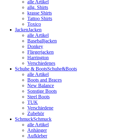
alle Artikel
allg. Shirts
krasse Shirts
Tattoo Shirts
Toxico
Jacken
Jacken
alle Artikel
Baseballjacken
Donkey
Fliegerjacken
Harrington
Verschiedenes
Schuhe & Boots
Schuhe&Boots
alle Artikel
Boots and Braces
New Balance
Sonstige Boots
Steel Boots
TUK
Verschiedene
Zubehör
Schmuck
Schmuck
alle Artikel
Anhänger
Aufkleber