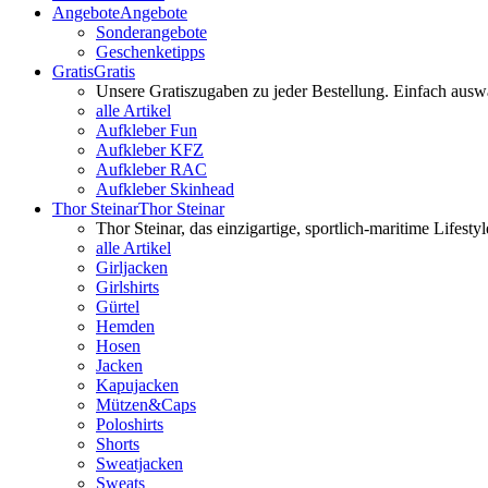
Angebote
Angebote
Sonderangebote
Geschenketipps
Gratis
Gratis
Unsere Gratiszugaben zu jeder Bestellung. Einfach ausw
alle Artikel
Aufkleber Fun
Aufkleber KFZ
Aufkleber RAC
Aufkleber Skinhead
Thor Steinar
Thor Steinar
Thor Steinar, das einzigartige, sportlich-maritime Lifes
alle Artikel
Girljacken
Girlshirts
Gürtel
Hemden
Hosen
Jacken
Kapujacken
Mützen&Caps
Poloshirts
Shorts
Sweatjacken
Sweats