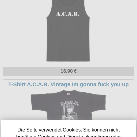
Petticoats
Poloshirts
T-Shirts
Begriffe
Dobermann
Hot Rod
Nordische Götterwelt
16.90 €
Ostzone
T-Shirt A.C.A.B. Vintage Im gonna fuck you up
Punkrock
Rockabilly
Wikinger
Die Seite verwendet Cookies. Sie können nicht
benötigte Cookies und Dienste akzeptieren oder