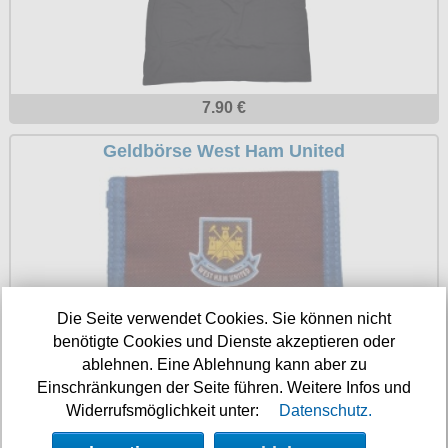
Petticoats
Poloshirts
T-Shirts
7.90 €
Begriffe
Dobermann
Geldbörse West Ham United
Hot Rod
Nordische Götterwelt
Ostzone
Punkrock
Die Seite verwendet Cookies. Sie können nicht
Rockabilly
benötigte Cookies und Dienste akzeptieren oder
8.90 €
Wikinger
ablehnen. Eine Ablehnung kann aber zu
Einschränkungen der Seite führen. Weitere Infos und
Polo Inter City Firm
Widerrufsmöglichkeit unter:
Datenschutz.