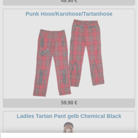
48.90 €
Petticoats
Punk Hose/Karohose/Tartanhose
Poloshirts
T-Shirts
Begriffe
Dobermann
Hot Rod
Nordische Götterwelt
Ostzone
Punkrock
Rockabilly
59.90 €
Wikinger
Ladies Tartan Pant gelb Chemical Black