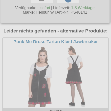
T-Shirts
Verschiedenes
M
Marken
TUK
Verfügbarkeit:
sofort
| Lieferzeit:
1-3 Werktage
Warenkorb ( 0 | 0.00 € )
Gürtelschnallen
Taschen
Marke:
Hellbunny
|
Art.-Nr.: PS40141
Alpha Industries
L
Verschiedene
Social Media:
Ketten
Verschiedenes
--------------
Everlast USA
XL
Zubehör
Nieten
Lucky 13
gesamt: 0.00 €
Leider nichts gefunden - alternative Produkte:
Lonsdale London
XXL
Rune Charms
Pit Bull
XXXL
Punk Me Dress Tartan Kleid Jawbreaker
Thorhammer
Thor Steinar
XXXXL
Yakuza
XXXXXL
Kleidung
XXXXXXL
Bademoden
Bauchtaschen
Fliegerjacken
Jogginghosen
Outdoorbekleidung