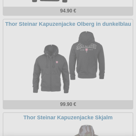
Petticoats
94.90 €
Poloshirts
Thor Steinar Kapuzenjacke Olberg in dunkelblau
T-Shirts
Begriffe
Dobermann
Hot Rod
Nordische Götterwelt
Ostzone
Punkrock
Rockabilly
99.90 €
Wikinger
Thor Steinar Kapuzenjacke Skjalm