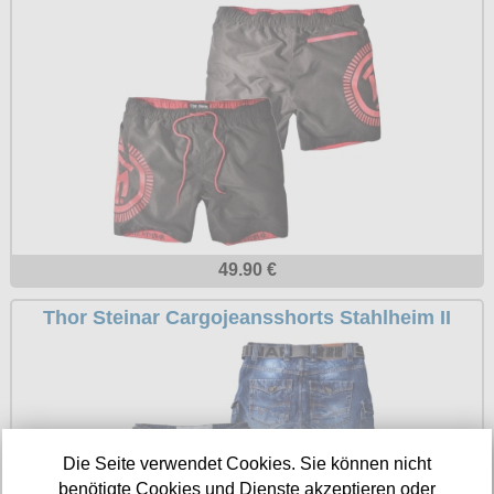
Petticoats
Poloshirts
T-Shirts
Begriffe
Dobermann
Hot Rod
Nordische Götterwelt
49.90 €
Ostzone
Thor Steinar Cargojeansshorts Stahlheim II
Punkrock
Rockabilly
Wikinger
Die Seite verwendet Cookies. Sie können nicht
benötigte Cookies und Dienste akzeptieren oder