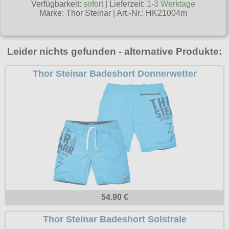
T-Shirts
Verfügbarkeit:
sofort
| Lieferzeit:
1-3 Werktage
Verschiedenes
M
Marken
TUK
Marke:
Thor Steinar
|
Art.-Nr.: HK21004m
Warenkorb ( 0 | 0.00 € )
Gürtelschnallen
Taschen
Alpha Industries
L
Verschiedene
Social Media:
Ketten
Verschiedenes
--------------
Everlast USA
XL
Zubehör
Leider nichts gefunden - alternative Produkte:
Nieten
Lucky 13
gesamt: 0.00 €
Lonsdale London
XXL
Thor Steinar Badeshort Donnerwetter
Rune Charms
Pit Bull
XXXL
Thorhammer
Thor Steinar
XXXXL
Yakuza
XXXXXL
Kleidung
XXXXXXL
Bademoden
Bauchtaschen
Fliegerjacken
54.90 €
Jogginghosen
Thor Steinar Badeshort Solstrale
Outdoorbekleidung