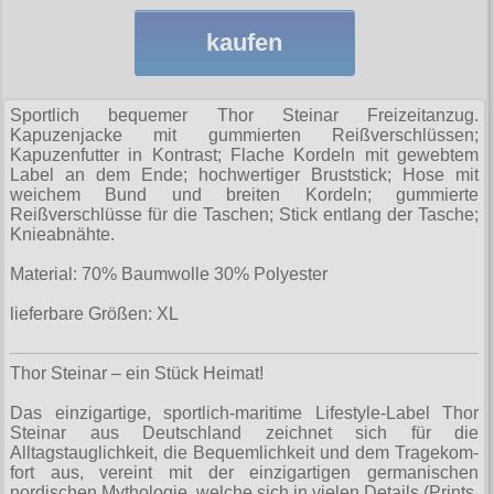
Sweatjacken
alle Artikel
Rock N Roll
Hemden
Gratis
Taschen
Ninja-Hoodies
kaufen
Erik and Sons
Sweats
Girlshirts
alle Artikel
Armystyle
Jacken
Gürtel
Verschiedenes
Ostdeutschland
Girlshirts
T-Shirts
Hosen
fürs Bein
Hosen
Polos
Straßenkampf
Sportlich bequemer Thor Steinar Freizeitanzug.
alle Artikel
Security
Sweats
Tanktops
Jacken
Kapuzenjacke mit gummierten Reißverschlüssen;
Girljacken
Sweats
Jacken
Sturmhauben
Kapuzenfutter in Kontrast; Flache Kordeln mit gewebtem
Girls
T-Shirts
Taschen
alle Artikel
Motiv-Shirts
Sweats
Label an dem Ende; hochwertiger Bruststick; Hose mit
Girlshirts
T-Shirts
Sweats
Sweats
weichem Bund und breiten Kordeln; gummierte
Hosen
Ultima Thule
Verschiedenes
Handschuhe
T-Shirts (Fun)
Reißverschlüsse für die Taschen; Stick entlang der Tasche;
alle Artikel
Jacken
Hemden
Verschiedenes
T-Shirts
T-Shirts
Knieabnähte.
Jacken
Verschiedenes
Windjacken
Hosen
T-Shirts (Fussball)
allg. Shirts
Hosen
Verschiedenes
Punkrock
alle Artikel
Ultras
Material: 70% Baumwolle 30% Polyester
Schuhe & Boots
Kopfbedeckung
Jacken
T-Shirts (KFZ)
krasse Shirts
Kinder
Baseballjacken
Verschiedenes
lieferbare Größen:
XL
Shorts
alle Artikel
Verschiedenes
Schmuck
Verschiedenes
Tattoo Shirts
Kleider
Donkey
T-Shirts & Pullover
Boots and Braces
Thor Steinar – ein Stück Heimat!
alle Artikel
Verschiedenes
Toxico
Männerjacken
Fliegerjacken
Taschen Rucksäcke
New Balance
Das einzigartige, sportlich-maritime Lifestyle-Label Thor
Anhänger
Mützen
alle Artikel
Harrington
Größen
Steinar aus Deutschland zeichnet sich für die
Verschiedenes
Sonstige Boots
Alltagstauglichkeit, die Bequemlichkeit und dem Tra­ge­kom­
Aufkleber
Röcke
Fahnen
Verschiedenes
fort aus, vereint mit der einzigartigen germanischen
S
Steel Boots
Infos
nordischen Mythologie, welche sich in vielen Details (Prints,
Aufnäher