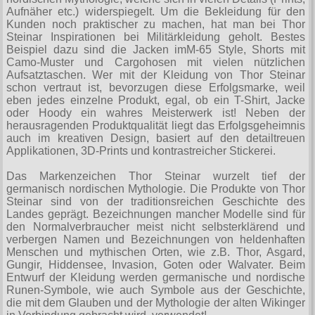
T-Shirts
Verschiedenes
Aufnäher etc.) widerspiegelt. Um die Bekleidung für den
M
Marken
TUK
Kunden noch praktischer zu machen, hat man bei Thor
Warenkorb ( 0 | 0.00 € )
Gürtelschnallen
Taschen
Alpha Industries
Steinar Inspirationen bei Militärkleidung geholt. Bestes
L
Verschiedene
Beispiel dazu sind die Jacken imМ-65 Style, Shorts mit
Social Media:
Ketten
Verschiedenes
--------------
Everlast USA
Camo-Muster und Cargohosen mit vielen nützlichen
XL
Zubehör
Aufsatztaschen. Wer mit der Kleidung von Thor Steinar
Nieten
Lucky 13
gesamt: 0.00 €
Lonsdale London
schon vertraut ist, bevorzugen diese Erfolgsmarke, weil
XXL
eben jedes einzelne Produkt, egal, ob ein T-Shirt, Jacke
Rune Charms
Pit Bull
oder Hoody ein wahres Meisterwerk ist! Neben der
XXXL
herausragenden Produktqualität liegt das Erfolgsgeheimnis
Thorhammer
Thor Steinar
auch im kreativen Design, basiert auf den detailtreuen
XXXXL
Applikationen, 3D-Prints und kontrastreicher Stickerei.
Yakuza
XXXXXL
Das Markenzeichen Thor Steinar wurzelt tief der
Kleidung
germanisch nordischen Mythologie. Die Produkte von Thor
XXXXXXL
Steinar sind von der traditionsreichen Geschichte des
Bademoden
Landes geprägt. Bezeichnungen mancher Modelle sind für
den Normalverbraucher meist nicht selbsterklärend und
Bauchtaschen
verbergen Namen und Bezeichnungen von heldenhaften
Menschen und mythischen Orten, wie z.B. Thor, Asgard,
Fliegerjacken
Gungir, Hiddensee, Invasion, Goten oder Walvater. Beim
Entwurf der Kleidung werden germanische und nordische
Jogginghosen
Runen-Symbole, wie auch Symbole aus der Geschichte,
die mit dem Glauben und der Mythologie der alten Wikinger
Outdoorbekleidung