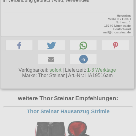
in Verbindung gebracht wird, verwendet!
Petticoats
Poloshirts
Hersteller:
MediaTex GmbH
Nuthestr. 1
15749 Mittenwalde
T-Shirts
Deutschland
mail@thorsteinar.de
Begriffe
Dobermann
Hot Rod
Nordische Götterwelt
Verfügbarkeit:
sofort
| Lieferzeit:
1-3 Werktage
Marke:
Thor Steinar
|
Art.-Nr.: HA19516am
Ostzone
Punkrock
weitere Thor Steinar Empfehlungen:
Rockabilly
Wikinger
Thor Steinar Hausanzug Strimle