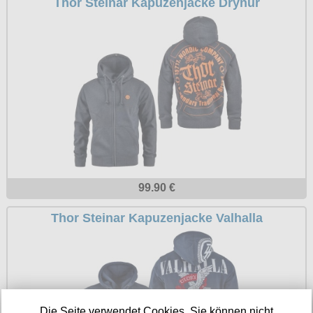
Thor Steinar Kapuzenjacke Drynur
Petticoats
Poloshirts
T-Shirts
Begriffe
Dobermann
Hot Rod
Nordische Götterwelt
Ostzone
99.90 €
Punkrock
Thor Steinar Kapuzenjacke Valhalla
Rockabilly
Wikinger
Die Seite verwendet Cookies. Sie können nicht