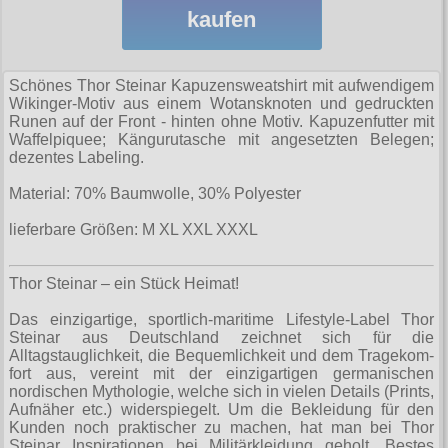
Sweatjacken
alle Artikel
Rock N Roll
kaufen
Hemden
Gratis
Taschen
Ninja-Hoodies
Erik and Sons
Sweats
Girlshirts
alle Artikel
Armystyle
Jacken
Gürtel
Verschiedenes
Ostdeutschland
Girlshirts
T-Shirts
Hosen
Schönes Thor Steinar Kapuzensweatshirt mit aufwendigem
fürs Bein
Hosen
Polos
Straßenkampf
Wikinger-Motiv aus einem Wotansknoten und gedruckten
alle Artikel
Security
Sweats
Tanktops
Jacken
Runen auf der Front - hinten ohne Motiv. Kapuzenfutter mit
Girljacken
Sweats
Jacken
Sturmhauben
Waffelpiquee; Kängurutasche mit angesetzten Belegen;
Girls
T-Shirts
Taschen
alle Artikel
Motiv-Shirts
Sweats
dezentes Labeling.
Girlshirts
T-Shirts
Sweats
Sweats
Hosen
Ultima Thule
Verschiedenes
Handschuhe
T-Shirts (Fun)
Material: 70% Baumwolle, 30% Polyester
alle Artikel
Jacken
Hemden
Verschiedenes
T-Shirts
T-Shirts
Jacken
Verschiedenes
Windjacken
Hosen
T-Shirts (Fussball)
lieferbare Größen:
M XL XXL XXXL
allg. Shirts
Hosen
Verschiedenes
Punkrock
alle Artikel
Ultras
Schuhe & Boots
Kopfbedeckung
Jacken
T-Shirts (KFZ)
krasse Shirts
Kinder
Baseballjacken
Verschiedenes
Thor Steinar – ein Stück Heimat!
Shorts
alle Artikel
Verschiedenes
Schmuck
Verschiedenes
Tattoo Shirts
Kleider
Donkey
Das einzigartige, sportlich-maritime Lifestyle-Label Thor
T-Shirts & Pullover
Boots and Braces
Steinar aus Deutschland zeichnet sich für die
alle Artikel
Verschiedenes
Toxico
Männerjacken
Fliegerjacken
Alltagstauglichkeit, die Bequemlichkeit und dem Tra­ge­kom­
Taschen Rucksäcke
New Balance
fort aus, vereint mit der einzigartigen germanischen
Anhänger
Mützen
alle Artikel
Harrington
Größen
nordischen Mythologie, welche sich in vielen Details (Prints,
Verschiedenes
Sonstige Boots
Aufnäher etc.) widerspiegelt. Um die Bekleidung für den
Aufkleber
Röcke
Fahnen
Verschiedenes
Kunden noch praktischer zu machen, hat man bei Thor
S
Steel Boots
Infos
Steinar Inspirationen bei Militärkleidung geholt. Bestes
Aufnäher