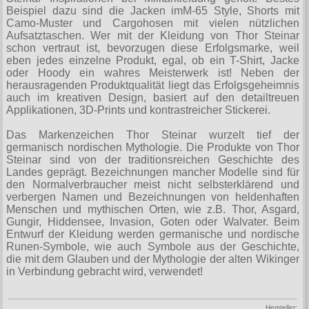
T-Shirts
Verschiedenes
Beispiel dazu sind die Jacken imМ-65 Style, Shorts mit
M
Marken
TUK
Camo-Muster und Cargohosen mit vielen nützlichen
Warenkorb ( 0 | 0.00 € )
Gürtelschnallen
Taschen
Alpha Industries
Aufsatztaschen. Wer mit der Kleidung von Thor Steinar
L
Verschiedene
schon vertraut ist, bevorzugen diese Erfolgsmarke, weil
Social Media:
Ketten
Verschiedenes
--------------
Everlast USA
eben jedes einzelne Produkt, egal, ob ein T-Shirt, Jacke
XL
Zubehör
oder Hoody ein wahres Meisterwerk ist! Neben der
Nieten
Lucky 13
gesamt: 0.00 €
Lonsdale London
herausragenden Produktqualität liegt das Erfolgsgeheimnis
XXL
auch im kreativen Design, basiert auf den detailtreuen
Rune Charms
Pit Bull
Applikationen, 3D-Prints und kontrastreicher Stickerei.
XXXL
Thorhammer
Thor Steinar
Das Markenzeichen Thor Steinar wurzelt tief der
XXXXL
germanisch nordischen Mythologie. Die Produkte von Thor
Yakuza
Steinar sind von der traditionsreichen Geschichte des
XXXXXL
Landes geprägt. Bezeichnungen mancher Modelle sind für
Kleidung
den Normalverbraucher meist nicht selbsterklärend und
XXXXXXL
verbergen Namen und Bezeichnungen von heldenhaften
Bademoden
Menschen und mythischen Orten, wie z.B. Thor, Asgard,
Gungir, Hiddensee, Invasion, Goten oder Walvater. Beim
Bauchtaschen
Entwurf der Kleidung werden germanische und nordische
Runen-Symbole, wie auch Symbole aus der Geschichte,
Fliegerjacken
die mit dem Glauben und der Mythologie der alten Wikinger
in Verbindung gebracht wird, verwendet!
Jogginghosen
Outdoorbekleidung
Hersteller: