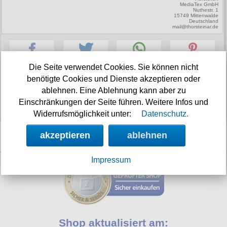
MediaTex GmbH
Petticoats
Nuthestr. 1
15749 Mittenwalde
Deutschland
Poloshirts
mail@thorsteinar.de
T-Shirts
Begriffe
Die Seite verwendet Cookies. Sie können nicht
Dobermann
benötigte Cookies und Dienste akzeptieren oder
Verfügbarkeit:
sofort
| Lieferzeit:
1-3 Werktage
ablehnen. Eine Ablehnung kann aber zu
Hot Rod
Marke:
Thor Steinar
|
Art.-Nr.: KPS19148a
Einschränkungen der Seite führen. Weitere Infos und
Nordische Götterwelt
Widerrufsmöglichkeit unter:
Datenschutz.
Ostzone
akzeptieren
ablehnen
weitere Thor Steinar Empfehlungen:
Punkrock
Impressum
Rockabilly
Wikinger
Shop aktualisiert am: