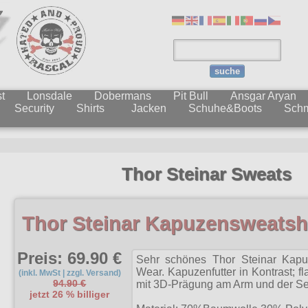
suche
t
Lonsdale
Dobermans
Pit Bull
Ansgar Aryan
Security
Shirts
Jacken
Schuhe&Boots
Sch
Thor Steinar Sweats
Thor Steinar Kapuzensweatshi
Preis: 69.90 €
Sehr schönes Thor Steinar Kapu
Wear. Kapuzenfutter in Kontrast; 
(inkl. MwSt | zzgl. Versand)
94.90 €
mit 3D-Prägung am Arm und der Se
jetzt 26 % billiger