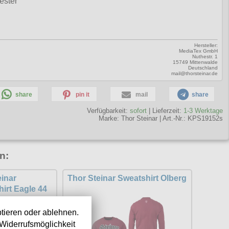
ester
Hersteller:
MediaTex GmbH
Nuthestr. 1
15749 Mittenwalde
Deutschland
mail@thorsteinar.de
share
pin it
mail
share
Verfügbarkeit:
sofort
| Lieferzeit:
1-3 Werktage
Marke:
Thor Steinar
|
Art.-Nr.: KPS19152s
n:
einar
Thor Steinar Sweatshirt Olberg
irt Eagle 44
tieren oder ablehnen.
Widerrufsmöglichkeit