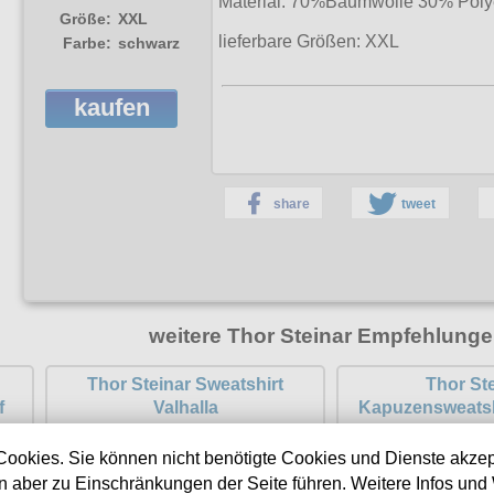
Material: 70%Baumwolle 30% Poly
Größe:
XXL
lieferbare Größen:
XXL
Farbe:
schwarz
kaufen
share
tweet
weitere Thor Steinar Empfehlunge
Thor Steinar Sweatshirt
Thor St
f
Valhalla
Kapuzensweatsh
Cookies. Sie können nicht benötigte Cookies und Dienste akzep
 aber zu Einschränkungen der Seite führen. Weitere Infos und 