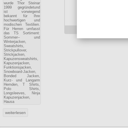
wurde Thor Steinar
1999 gegründetund
ist vorwiegend
bekannt für Ihre
hochwertigen und
modischen Textilien.
Für Herren umfasst
79.90 €
das TS Sortiment:
Sommer– und
Winterjacken,
Sweatshirts,
Strickpullover,
Strickjacken,
Kapuzensweatshirts,
Kapuzenjacken,
Funktionsjacken,
Snowboard-Jacken,
Bonded Jacken,
Kurz- und Langarm
Hemden, T Shirts,
Polo Shirts,
Longsleeves, Ninja
Kapuzenjacken,
Hausa