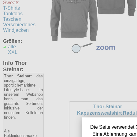
Sweats
T-Shirts
Tanktops
Taschen
Verschiedenes
Windjacken
Größen:
alle
XXL
Info Thor
Steinar:
Thor Steinar:
das
einzigartige,
sportlich-maritime
Lifestyle-Label. In
unserem Webshop
kann man das
gesamte Sortiment
Thor Steinar
inklusive der
neuesten Kollektion
Kapuzensweatshirt Radul
finden.
Die Seite verwendet 
Als
Eine Ablehnung kann
Bekleidungsmarke