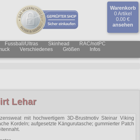
Warenkorb
0 Artikel
0.00 €
ansehen
Fussball/Ultras
Skinhead
RAC/notPC
muck
Verschiedenes
Größen
Infos
rt Lehar
zensweat mit hochwertigem 3D-Brustmotiv Steinar Viking
flache Kordeln; aufgesetzte Kängurutasche; gummierter Patch
itennaht.