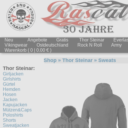
Neu
Angebote
Gratis
Thor Steinar
Everlas
Vikingwear
Ostdeutschland
Rock N Roll
Army
Warenkorb ( 0 | 0.00 € )
Shop
»
Thor Steinar
»
Sweats
Thor Steinar:
Girljacken
Girlshirts
Gürtel
Hemden
Hosen
Jacken
Kapujacken
Mützen&Caps
Poloshirts
Shorts
Sweatjacken