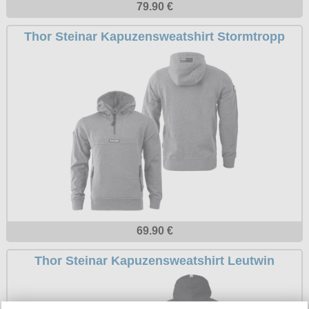
79.90 €
Petticoats
Thor Steinar Kapuzensweatshirt Stormtropp
Poloshirts
T-Shirts
Begriffe
Dobermann
Hot Rod
Nordische Götterwelt
Ostzone
Punkrock
Rockabilly
69.90 €
Wikinger
Thor Steinar Kapuzensweatshirt Leutwin