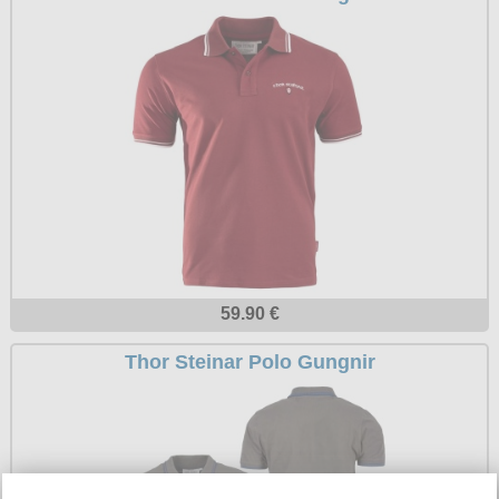
Petticoats
Poloshirts
T-Shirts
Begriffe
Dobermann
Hot Rod
Nordische Götterwelt
Ostzone
59.90 €
Punkrock
Thor Steinar Polo Gungnir
Rockabilly
Wikinger