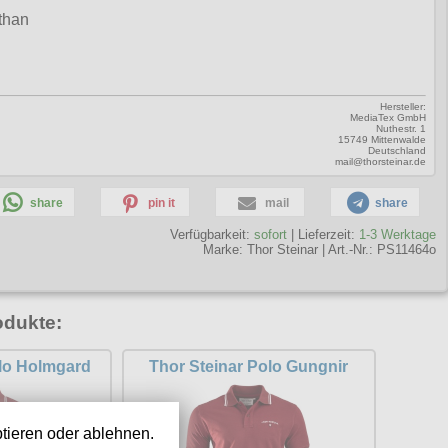
than
Hersteller:
MediaTex GmbH
Nuthestr. 1
15749 Mittenwalde
Deutschland
mail@thorsteinar.de
share
pin it
mail
share
Verfügbarkeit:
sofort
| Lieferzeit:
1-3 Werktage
Marke:
Thor Steinar
|
Art.-Nr.: PS11464o
odukte:
olo Holmgard
Thor Steinar Polo Gungnir
tieren oder ablehnen.