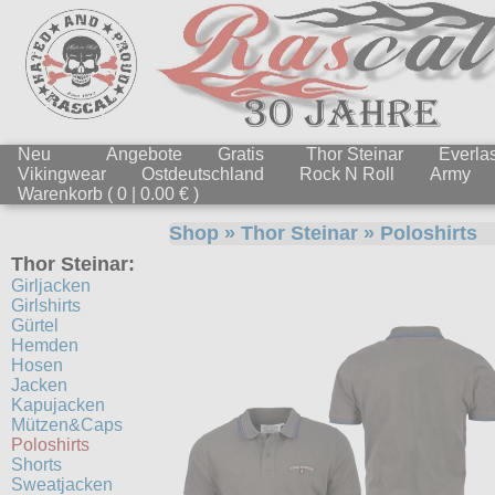
Neu
Angebote
Gratis
Thor Steinar
Everlas
Vikingwear
Ostdeutschland
Rock N Roll
Army
Warenkorb ( 0 | 0.00 € )
Shop
»
Thor Steinar
»
Poloshirts
Thor Steinar:
Girljacken
Girlshirts
Gürtel
Hemden
Hosen
Jacken
Kapujacken
Mützen&Caps
Poloshirts
Shorts
Sweatjacken