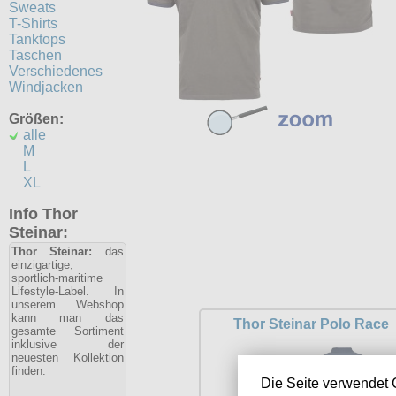
Sweats
T-Shirts
Tanktops
Taschen
Verschiedenes
Windjacken
Größen:
alle
M
L
XL
Info Thor
Steinar:
Thor Steinar:
das
einzigartige,
sportlich-maritime
Lifestyle-Label. In
unserem Webshop
kann man das
Thor Steinar Polo Race
gesamte Sortiment
inklusive der
neuesten Kollektion
finden.
Die Seite verwendet 