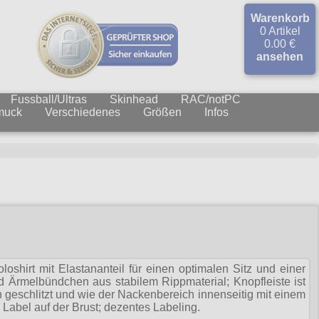
Warenkorb
0 Artikel
0.00 €
ansehen
Fussball/Ultras
Skinhead
RAC/notPC
muck
Verschiedenes
Größen
Infos
oshirt mit Elastananteil für einen optimalen Sitz und einer
 Ärmelbündchen aus stabilem Rippmaterial; Knopfleiste ist
ch geschlitzt und wie der Nackenbereich innenseitig mit einem
Label auf der Brust; dezentes Labeling.