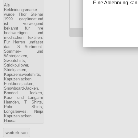
Eine Ablehnung kann
Als
Bekleidungsmarke
wurde Thor Steinar
1999 gegründetund
ist vorwiegend
bekannt für Ihre
49.90 €
hochwertigen und
modischen Textilien.
Für Herren umfasst
das TS Sortiment:
Sommer– und
Winterjacken,
Sweatshirts,
Strickpullover,
Strickjacken,
Kapuzensweatshirts,
Kapuzenjacken,
Funktionsjacken,
Snowboard-Jacken,
Bonded Jacken,
Kurz- und Langarm
Hemden, T Shirts,
Polo Shirts,
Longsleeves, Ninja
Kapuzenjacken,
Hausa