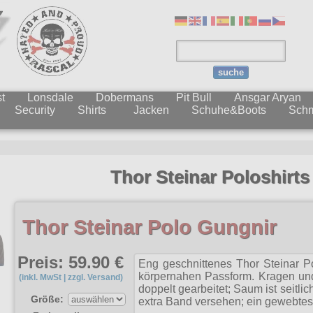
suche
t
Lonsdale
Dobermans
Pit Bull
Ansgar Aryan
Security
Shirts
Jacken
Schuhe&Boots
Sch
Thor Steinar Poloshirts
Thor Steinar Polo Gungnir
Preis: 59.90 €
Eng geschnittenes Thor Steinar Pol
körpernahen Passform. Kragen und
(inkl. MwSt | zzgl. Versand)
doppelt gearbeitet; Saum ist seitli
Größe:
extra Band versehen; ein gewebtes 