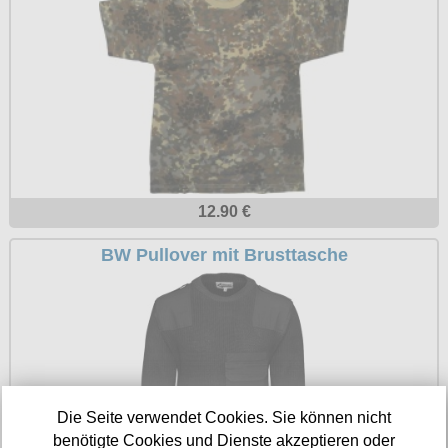
Petticoats
Poloshirts
T-Shirts
Begriffe
Dobermann
Hot Rod
12.90 €
Nordische Götterwelt
BW Pullover mit Brusttasche
Ostzone
Punkrock
Rockabilly
Wikinger
Die Seite verwendet Cookies. Sie können nicht
benötigte Cookies und Dienste akzeptieren oder