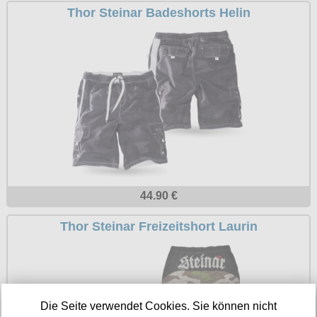
Thor Steinar Badeshorts Helin
Petticoats
Poloshirts
T-Shirts
Begriffe
Dobermann
Hot Rod
Nordische Götterwelt
Ostzone
44.90 €
Punkrock
Thor Steinar Freizeitshort Laurin
Rockabilly
Wikinger
Die Seite verwendet Cookies. Sie können nicht