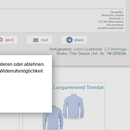
Hersteller:
MediaTex GmbH
Nuthestr. 1
15749 Mittenwalde
Deutschland
mail@thorsteinar.de
pin it
mail
share
Verfügbarkeit:
sofort
| Lieferzeit:
1-3 Werktage
Marke:
Thor Steinar
|
Art.-Nr.: HK18582bk
tieren oder ablehnen.
Widerrufsmöglichkeit
d Vike
Thor Steinar Langarmhemd Trondal