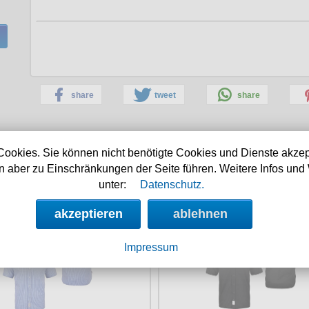
share
tweet
share
Cookies. Sie können nicht benötigte Cookies und Dienste akzep
 aber zu Einschränkungen der Seite führen. Weitere Infos und 
weitere Thor Steinar Empfehlungen:
unter:
Datenschutz.
Steinar Kurzarm Hemd Vike
Thor Steinar Kurzarm Hem
akzeptieren
ablehnen
Impressum