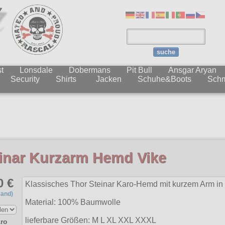
suche
t
Lonsdale
Dobermans
Pit Bull
Ansgar Aryan
Security
Shirts
Jacken
Schuhe&Boots
Sch
Be
inar Kurzarm Hemd Vike
0 €
Klassisches Thor Steinar Karo-Hemd mit kurzem Arm in b
sand)
Material: 100% Baumwolle
lieferbare Größen:
M L XL XXL XXXL
aro