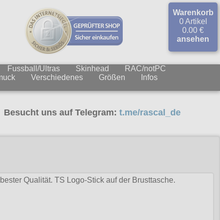
Warenkorb
0 Artikel
0.00 €
ansehen
Fussball/Ultras
Skinhead
RAC/notPC
muck
Verschiedenes
Größen
Infos
sucht uns auf Telegram:
t.me/rascal_de
ester Qualität. TS Logo-Stick auf der Brusttasche.