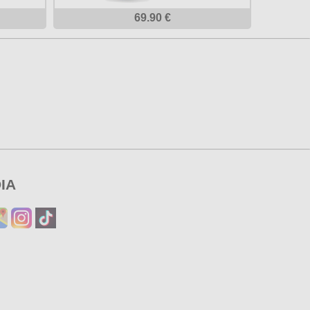
69.90 €
IA