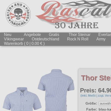
Neu
Angebote
Gratis
Thor Steinar
Everlas
Vikingwear
Ostdeutschland
Rock N Roll
Army
Warenkorb ( 0 | 0.00 € )
Thor Ste
Preis: 64.9
(inkl. MwSt | zzgl. Ver
Größe:
Farbe:
blau-k