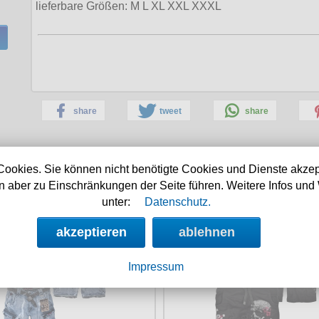
lieferbare Größen:
M L XL XXL XXXL
share
tweet
share
Cookies. Sie können nicht benötigte Cookies und Dienste akzep
 aber zu Einschränkungen der Seite führen. Weitere Infos und 
weitere Thor Steinar Empfehlungen:
unter:
Datenschutz.
teinar Cargo Shorts Rydal
Thor Steinar Sweatshorts
akzeptieren
ablehnen
Impressum