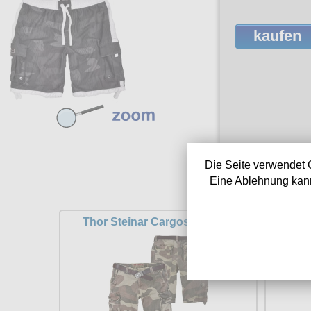
kaufen
Die Seite verwendet 
Eine Ablehnung kann
Thor Steinar Cargoshort Myr
Thor S