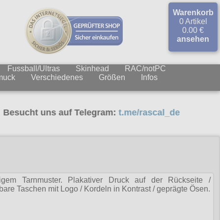
Warenkorb
0 Artikel
0.00 €
ansehen
Fussball/Ultras
Skinhead
RAC/notPC
muck
Verschiedenes
Größen
Infos
sucht uns auf Telegram:
t.me/rascal_de
lligem Tarnmuster. Plakativer Druck auf der Rückseite /
bare Taschen mit Logo / Kordeln in Kontrast / geprägte Ösen.