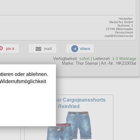
Hersteller:
MediaTex GmbH
Nuthestr. 1
15749 Mittenwalde
Deutschland
mail@thorsteinar.de
pin it
mail
share
Verfügbarkeit:
sofort
| Lieferzeit:
1-3 Werktage
Marke:
Thor Steinar
|
Art.-Nr.: HK21003at
tieren oder ablehnen.
Widerrufsmöglichkeit
 Arborg
Thor Steinar Cargojeansshorts
Reinfried