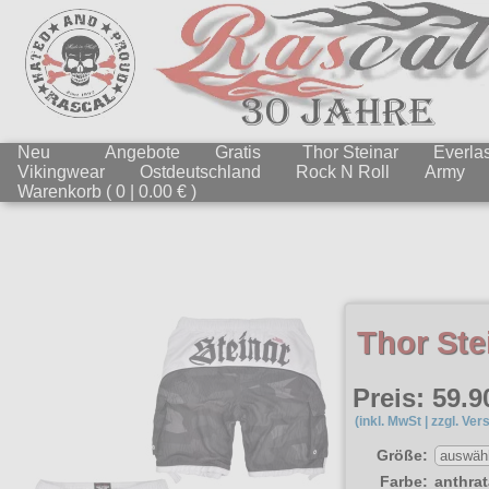
Neu
Angebote
Gratis
Thor Steinar
Everlas
Vikingwear
Ostdeutschland
Rock N Roll
Army
Warenkorb ( 0 | 0.00 € )
Thor Ste
Preis: 59.9
(inkl. MwSt | zzgl. Ver
Größe:
Farbe:
anthrat