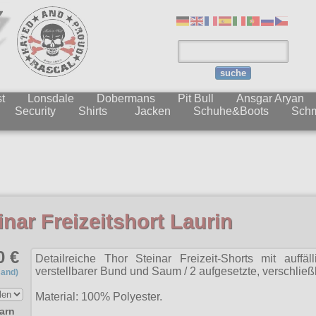
suche
t
Lonsdale
Dobermans
Pit Bull
Ansgar Aryan
Security
Shirts
Jacken
Schuhe&Boots
Sch
Be
inar Freizeitshort Laurin
0 €
Detailreiche Thor Steinar Freizeit-Shorts mit auffä
verstellbarer Bund und Saum / 2 aufgesetzte, verschließ
sand)
Material: 100% Polyester.
arn